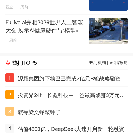
基金
一周前
Fullive.ai亮相2026世界人工智能
大会 展示AI健康硬件与“模型×
本体”创新技术路径
一周前
热门TOP5
热门机构
|
VC情报局
1
源耀集团旗下粮巴巴完成2亿元B轮战略融资，
衢州国资入局共筑农牧数字产业新生态
2
投资界24h | 长鑫科技中一签最高或赚3万元；
DeepSeek准备明年上市；合肥产投设立50亿
3
就等梁文锋敲钟了
兴质新域基金
4
估值4800亿，DeepSeek火速开启新一轮融资