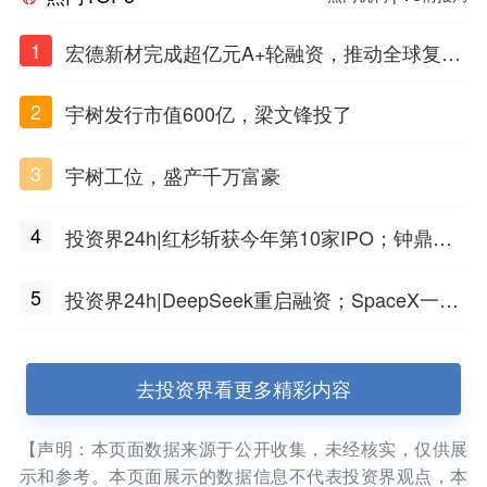
1
宏德新材完成超亿元A+轮融资，推动全球复合
材料工程化应用
2
宇树发行市值600亿，梁文锋投了
3
宇树工位，盛产千万富豪
4
投资界24h|红杉斩获今年第10家IPO；钟鼎投
出一个千亿IPO；SpaceX腰斩，马斯克财富缩
5
投资界24h|DeepSeek重启融资；SpaceX一夜
水
市值蒸发1.5万亿；上海国投，一举投7家GP
去投资界看更多精彩内容
【声明：本页面数据来源于公开收集，未经核实，仅供展
示和参考。本页面展示的数据信息不代表投资界观点，本