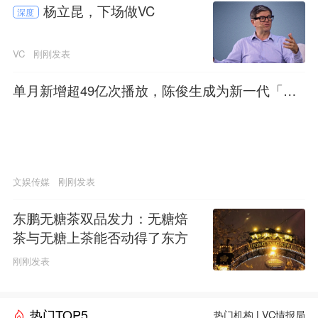
杨立昆，下场做VC
深度
VC
刚刚发表
单月新增超49亿次播放，陈俊生成为新一代「mo
mo」？
文娱传媒
刚刚发表
东鹏无糖茶双品发力：无糖焙
茶与无糖上茶能否动得了东方
树叶的茶饮江山
刚刚发表
热门TOP5
热门机构
|
VC情报局