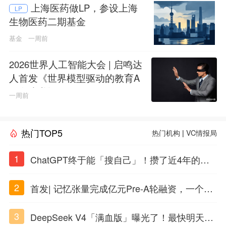
上海医药做LP，参设上海
LP
生物医药二期基金
基金
一周前
2026世界人工智能大会 | 启鸣达
人首发《世界模型驱动的教育A
GI白皮书》
一周前
热门TOP5
热门机构
|
VC情报局
1
ChatGPT终于能「搜自己」！攒了近4年的对
话，一键翻出
2
首发| 记忆张量完成亿元Pre-A轮融资，一个上
海团队火了
3
DeepSeek V4「满血版」曝光了！最快明天发