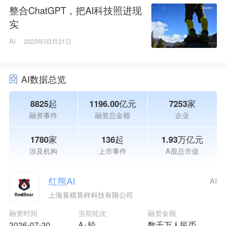
整合ChatGPT，把AI科技照进现
实
AI
2023年03月21日
AI数据总览
8825起
1196.00亿元
7253家
融资事件
融资总金额
企业
1780家
136起
1.93万亿元
涉及机构
上市事件
A股总市值
红熊AI
AI
上海算模算样科技有限公司
融资时间
当前轮次
融资金额
2026-07-20
A+轮
数千万人民币