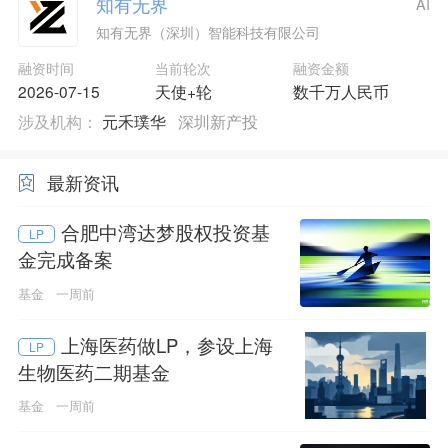
知有无界
AI
知有无界（深圳）智能科技有限公司
融资时间
当前轮次
融资金额
2026-07-15
天使+轮
数千万人民币
涉及机构：
元禾璞华
深圳新产投
最新资讯
合肥中湾达梦股权投资基
LP
金完成备案
基金
一周前
上海医药做LP，参设上海
LP
生物医药二期基金
基金
一周前