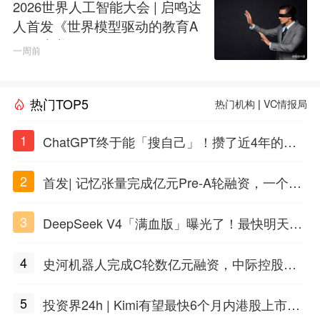
2026世界人工智能大会 | 启鸣达
人首发《世界模型驱动的教育A
GI白皮书》
一周前
热门TOP5
热门机构
|
VC情报局
1
ChatGPT终于能「搜自己」！攒了近4年的对
话，一键翻出
2
首发| 记忆张量完成亿元Pre-A轮融资，一个上
海团队火了
3
DeepSeek V4「满血版」曝光了！最快明天发
布
4
史河机器人完成C轮数亿元融资，中际控股领
投
5
投资界24h | Kimi有望最快6个月内港股上市；