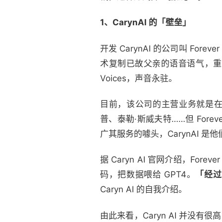
1、CarynAI 的「壁垒」
开发 CarynAI 的公司叫 Fore
术复制已故父亲的语音语气，重新
Voices，声音永驻。
目前，该公司的主营业务就是在 T
普、泰勒·斯威夫特……但 For
广其服务的噱头，CarynAI 是
据 Caryn AI 官网介绍，For
码，把数据喂给 GPT4。
「经过
Caryn AI 的自我介绍。
由此来看，Caryn AI 并没