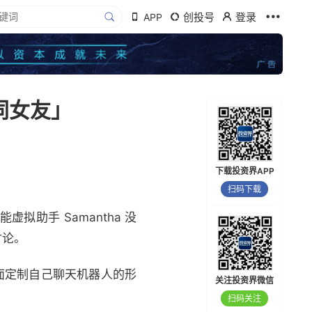
创投号
登录
APP
共同女友」
下载投资界APP
扫码下载
助手 Samantha 没
讨论。
上面定制自己聊天机器人的形
关注投资界微信
扫码关注