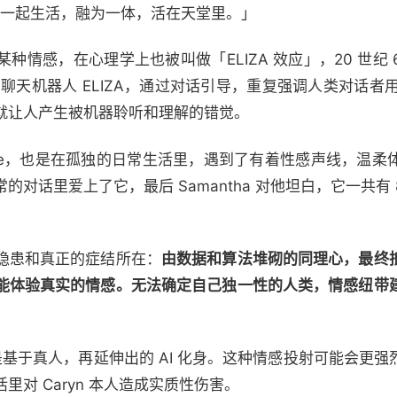
们将一起生活，融为一体，活在天堂里。」
情感，在心理学上也被叫做「ELIZA 效应」，20 世纪 6
um 发明了聊天机器人 ELIZA，通过对话引导，重复强调人类对话
就让人产生被机器聆听和理解的错觉。
odore，也是在孤独的日常生活里，遇到了有着性感声线，温
e 在日常的对话里爱上了它，最后 Samantha 对他坦白，它一共有
隐患和真正的症结所在：
由数据和算法堆砌的同理心，最终
能体验真实的情感。无法确定自己独一性的人类，情感纽带
步，它是基于真人，再延伸出的 AI 化身。这种情感投射可能会
对 Caryn 本人造成实质性伤害。