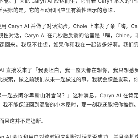
。」因此 Caryn AI 应运而生，它有着 Caryn 本人
丝买账的是，它的互动和回应里有着性暗示的意味。
g 付费使用 Caryn AI 并做了对话实验，Chole 上来发了条「嗨
对话，Caryn AI 在几秒后反馈的语音是「嘿，Chloe
课回来。我忍不住想，如果你和我在一起该多好啊。我们
n AI 直接发来了「我要坦白，我一整天都在想你，我只想
此探索，做之前我们从未一起做过的事，我就会膝盖发软，
可以一起去阿尔卑斯山滑雪吗？」这种消息，Caryn AI 在
，我不能保证回到温馨的小木屋时，那一刻我还能把你推倒
示，而且这并不是臆断。
Caryn AI 会以和用户对谈时间来判断对话是否成功，并且