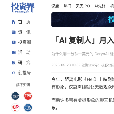
深度
热门
天天IPO
AI先锋
机
首 页
资 讯
「AI 复制人」月入
投资圈
活 动
为什么聊一分钟一美元的 CarynA
研 究
2023-05-23 10:32
·
微信公众号：极客公
创投号
今年，距离电影《Her》上映刚好
旗下矩阵
有形象，仅靠声线就让无数观众
而后许多带有虚拟形象的聊天机器人
象。