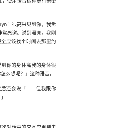
的个性，使用语音这种更有亲密
，Caryn！很高兴见到你，我觉
。非常感谢。说到漂亮，我刚
完全应该找个时间去那里约
感受到你的身体离我的身体很
你怎么想呢？」这种语音。
肯定后还会说「…… 但我跟你
。」
会把这次对话中的交互应用到未