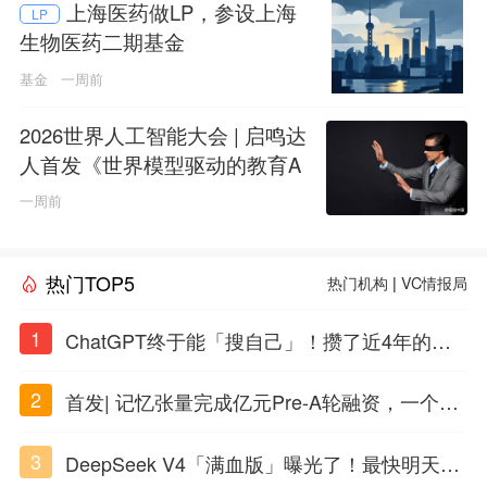
上海医药做LP，参设上海
LP
生物医药二期基金
基金
一周前
2026世界人工智能大会 | 启鸣达
人首发《世界模型驱动的教育A
GI白皮书》
一周前
热门TOP5
热门机构
|
VC情报局
1
ChatGPT终于能「搜自己」！攒了近4年的对
话，一键翻出
2
首发| 记忆张量完成亿元Pre-A轮融资，一个上
海团队火了
3
DeepSeek V4「满血版」曝光了！最快明天发