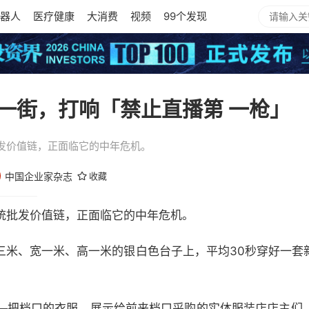
器人
医疗健康
大消费
视频
99个发现
一街，打响「禁止直播第 一枪」
发价值链，正面临它的中年危机。
中国企业家杂志
收藏
统批发价值链，正面临它的中年危机。
三米、宽一米、高一米的银白色台子上，平均30秒穿好一套
—把档口的衣服，展示给前来档口采购的实体服装店店主们