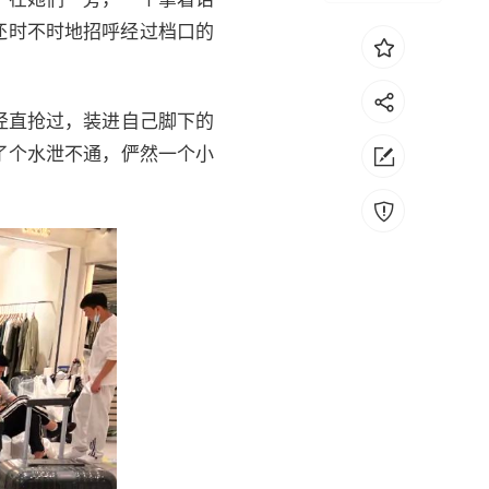
…还时不时地招呼经过档口的
径直抢过，装进自己脚下的
了个水泄不通，俨然一个小