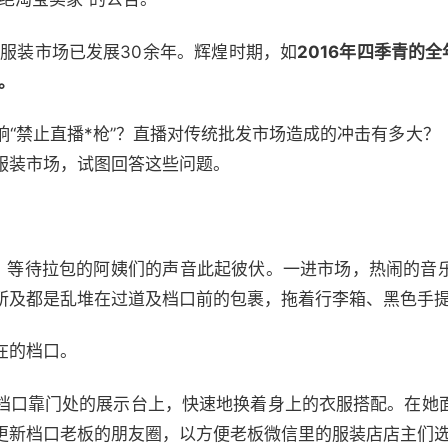
青服装市场已发展30余年。辉煌时期，如
2016年四季青的全
。
响“禁止直播*枪”？直播对传统批发市场造成的冲击有多大？
服装市场，试图回答这些问题。
口，等待拉包的阿姨们的声音此起彼伏。一进市场，热闹的音
所及都是乱堆在过道及档口前的包裹，拖着行李箱、黑色手
在的档口。
档口靠门处的展示台上，快速地换着身上的衣服搭配。在她
更新档口老板的朋友圈，以方便老板微信里的服装店店主们