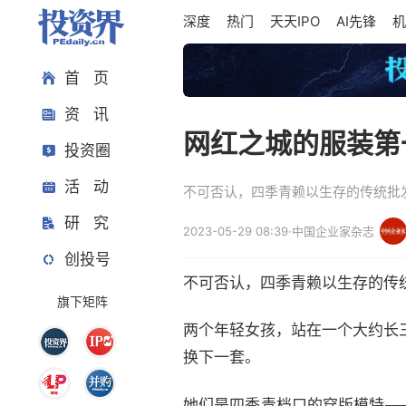
深度
热门
天天IPO
AI先锋
机
首 页
资 讯
网红之城的服装第
投资圈
活 动
不可否认，四季青赖以生存的传统批
研 究
2023-05-29 08:39
·
中国企业家杂志
创投号
不可否认，四季青赖以生存的传
旗下矩阵
两个年轻女孩，站在一个大约长
换下一套。
她们是四季青档口的穿版模特—