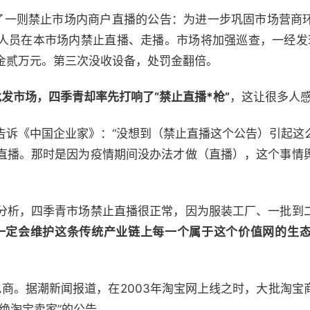
了一则禁止市场内商户直播的公告：为进一步巩固市场营商
人员在本市场内禁止直播、走播。市场将加强巡查，一经发
金贰万元。第三次没收设备，处罚金翻倍。
发市场，四季青却率先打响了“禁止直播*枪”
，这让很多人
告诉《中国企业家》：“没想到（禁止直播这个公告）引起这
直播。那时是因为疫情期间没办法才做（直播），这个事情
分析，四季青市场禁止直播很正常，因为服装工厂、一批到
一定会维护这条传统产业链上每一个属于这个价值网的生
电商。据潮新闻报道，在2003年淘宝网上线之时，大批淘宝
绝淘宝卖家”的公告。