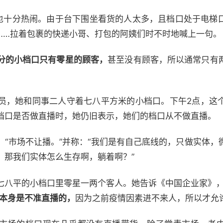
口也十分热闹。由于台下围坐看货的人太多，且档口处于电梯
道”……拉着包裹的快递小哥、打包的阿姨们时不时地喊上一句。
分的小档口只有零星的顾客，
甚至没有顾客，所以通常只有
。
员，她和同事二人守着七八平方米的小档口。下午2点，这
档口是否做直播时，她仍旧表示，她们的档口从不做直播。
：“市场不让播。”并称：“我们是有自己底线的，只做实体，
，那我们实体怎么生存啊，躺着啊？”
七八平的小档口里零星一两个客人。她告诉《中国企业家》，
本身是不准直播的，
因为之前疫情因素进不来人，所以才允