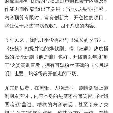
财报里那句“优酷的亏损通过审慎投资于内容及制
作能力而收窄”道出了关键：当“水龙头”被拧紧，
内容预算有限时，富有创新力、开创性的项目，
将让位于那些“旱涝保收”、四平八稳的内容。
今年以来，优酷几乎没有能与《漫长的季节》、
《狂飙》相提并论的爆款剧。
借《狂飙》热度播
出的张译新剧《他是谁》也好，开播前以年度“剧
王”之姿高调宣发，拥有可观粉丝基础的《长月烬
明》也罢，均落得高开低走的下场。
尤其是后者，在剪辑、人物造型、剧情逻辑上遭
到网友声讨，内容本身的热度还被啼笑皆非的“饭
圈暗战”盖过。糟糕的内容表现，甚至引来了央
视“六公主”的犀利点评，称其为“有仙无侠、有情