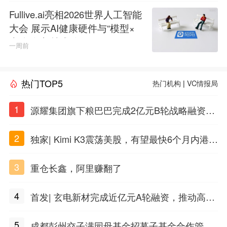
Fullive.ai亮相2026世界人工智能
大会 展示AI健康硬件与“模型×
本体”创新技术路径
一周前
热门TOP5
热门机构
|
VC情报局
1
源耀集团旗下粮巴巴完成2亿元B轮战略融资，
衢州国资入局共筑农牧数字产业新生态
2
独家| Kimi K3震荡美股，有望最快6个月内港股
上市
3
重仓长鑫，阿里赚翻了
4
首发| 玄电新材完成近亿元A轮融资，推动高端
特种炭黑国产化
5
成都彭州交子满园母基金招募子基金合作管理