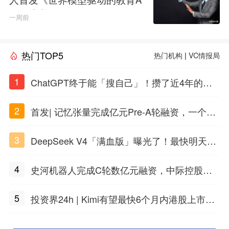
GI白皮书》
一周前
热门TOP5
热门机构
|
VC情报局
1
ChatGPT终于能「搜自己」！攒了近4年的对
话，一键翻出
2
首发| 记忆张量完成亿元Pre-A轮融资，一个上
海团队火了
3
DeepSeek V4「满血版」曝光了！最快明天发
布
4
史河机器人完成C轮数亿元融资，中际控股领
投
5
投资界24h | Kimi有望最快6个月内港股上市；
任泽平回应解散VIP群；中际旭创又要IPO了