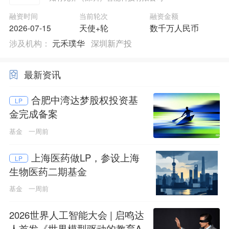
融资时间
当前轮次
融资金额
2026-07-15
天使+轮
数千万人民币
涉及机构：
元禾璞华
深圳新产投
最新资讯
合肥中湾达梦股权投资基
LP
金完成备案
基金
一周前
上海医药做LP，参设上海
LP
生物医药二期基金
基金
一周前
2026世界人工智能大会 | 启鸣达
人首发《世界模型驱动的教育A