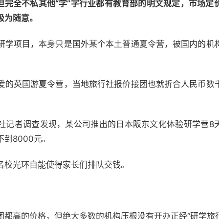
，但完全不私其他“学”字行业都有教育部的明文规定，市场定
极为随意。
研学项目，本身只是国外某个本土普通夏令营，被国内的机
爱的英国游夏令营，当地旅行社报价接团也就折合人民币数
华社记者调查发现，某公司推出的日本阪东文化体验研学营8天
到8000元。
名校光环自能使得家长们排队交钱。
团都高的价格，但绝大多数的机构压根没有开办正经“研学旅