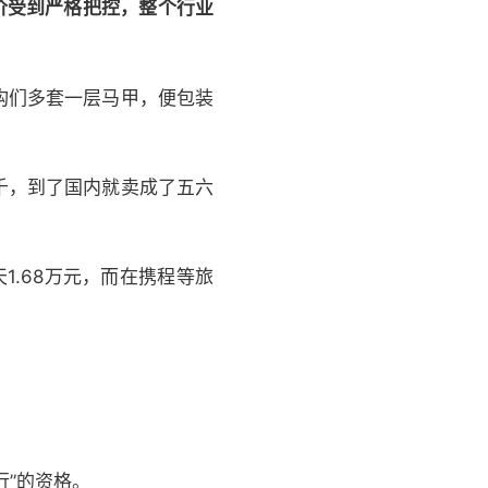
价受到严格把控，整个行业
构们多套一层马甲，便包装
千，到了国内就卖成了五六
1.68万元，而在携程等旅
行”的资格。