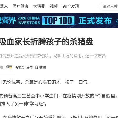
器人
医疗健康
大消费
视频
99个发现
吸血家长折腾孩子的杀猪盘
疫情放开之后又开始重新露头，动辄上万的费用，还一位难求。
费
深氪新消费
收藏
们无论忧喜，总算是心头石落地，松了一口气。
的预备高三生甚至中小学生们，在疫情刚开放的*个暑假里
们推入了另一种“学习班”。
，在疫情放开之后又开始重新露头。动辄上万的费用，还一