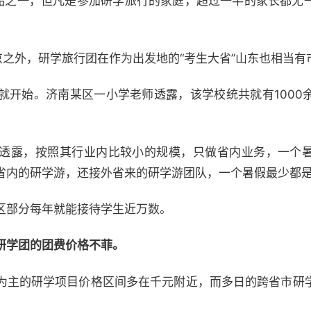
产品之一，但凡是参加研学旅行的家庭，超过一半的家长都无
京之外，研学旅行团在作为出发地的“考生大省”山东也相当有
就开始。济南某区一小学老师透露，该学校统共就有1000
透露，按照其行业内比较小的规模，只做省内业务，一个
省内的研学游，还接外省来的研学游团队，一个暑假最少都
区部分每年就能接待学生近万数。
研学团的团费价格不菲。
为主的研学项目价格区间多在千元附近，而多日的跨省市研