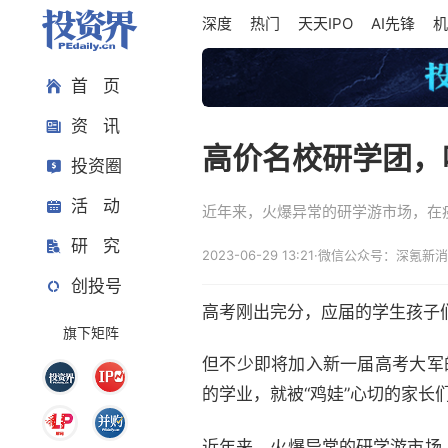
深度
热门
天天IPO
AI先锋
机
首 页
资 讯
高价名校研学团，
投资圈
活 动
近年来，火爆异常的研学游市场，在
研 究
2023-06-29 13:21
·
微信公众号：深氪新消
创投号
高考刚出完分，应届的学生孩子
旗下矩阵
但不少即将加入新一届高考大军
的学业，就被“鸡娃”心切的家长
近年来，火爆异常的研学游市场