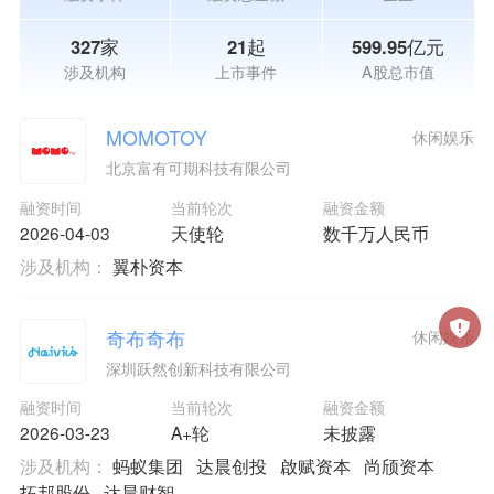
327家
21起
599.95亿元
涉及机构
上市事件
A股总市值
MOMOTOY
休闲娱乐
北京富有可期科技有限公司
融资时间
当前轮次
融资金额
2026-04-03
天使轮
数千万人民币
涉及机构：
翼朴资本
奇布奇布
休闲娱乐
深圳跃然创新科技有限公司
融资时间
当前轮次
融资金额
2026-03-23
A+轮
未披露
涉及机构：
蚂蚁集团
达晨创投
啟赋资本
尚颀资本
拓邦股份
达晨财智