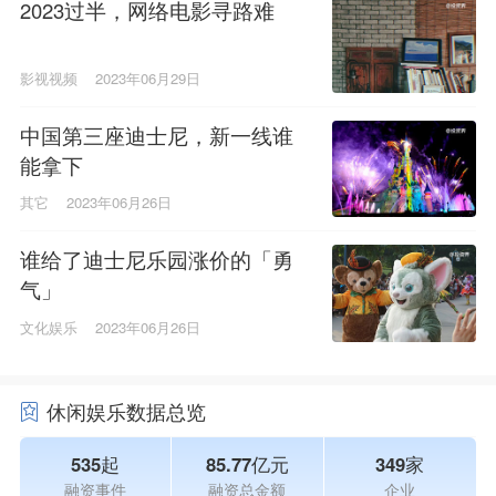
2023过半，网络电影寻路难
影视视频
2023年06月29日
中国第三座迪士尼，新一线谁
能拿下
其它
2023年06月26日
谁给了迪士尼乐园涨价的「勇
气」
文化娱乐
2023年06月26日
休闲娱乐数据总览
535起
85.77亿元
349家
融资事件
融资总金额
企业