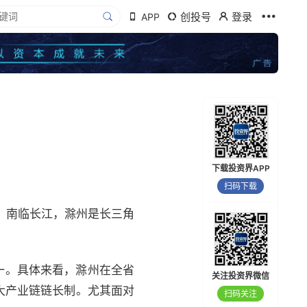
创投号
登录
APP
下载投资界APP
扫码下载
、南临长江，滁州是长三角
第一。具体来看，滁州在全省
关注投资界微信
大产业链链长制。尤其面对
扫码关注