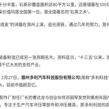
十分丰富，石英砂覆盖面积达80平方公里，远景储量在100
采价值均居全国第一位，是全国著名的“石英之乡”。
沙成金”的诗篇在滁州上演。追光逐链，通过几年的努力，滁
装备制造已成另一张亮眼名片。资料显示，“十三五”以来，
跨越千亿大关的支柱产业。
2月27日，
滁州多利汽车科技股份有限公司
(简称“多利科
44%，目前市值超百亿。
汽车配件厂担任厂长的曹达龙与创业伙伴邓丽琴发觉到乘用车国
，专注于生产汽车冲压零部件和冲压模具，即多利科技的