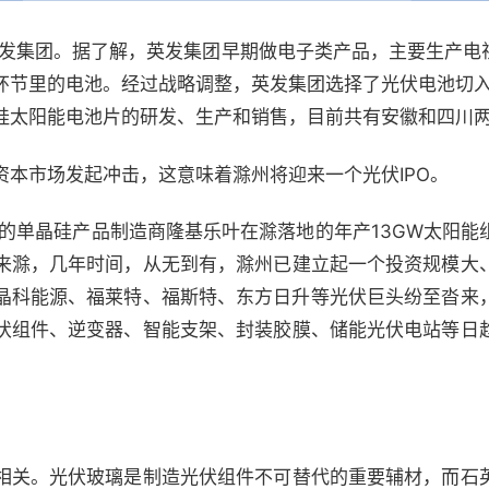
英发集团。据了解，英发集团早期做电子类产品，主要生产电
环节里的电池。经过战略调整，英发集团选择了光伏电池切入光
硅太阳能电池片的研发、生产和销售，目前共有安徽和四川
资本市场发起冲击，这意味着滁州将迎来一个光伏IPO。
大的单晶硅产品制造商隆基乐叶在滁落地的年产13GW太阳
来滁，几年时间，从无到有，滁州已建立起一个投资规模大
晶科能源、福莱特、福斯特、东方日升等光伏巨头纷至沓来
伏组件、逆变器、智能支架、封装胶膜、储能光伏电站等日
相关。光伏玻璃是制造光伏组件不可替代的重要辅材，而石