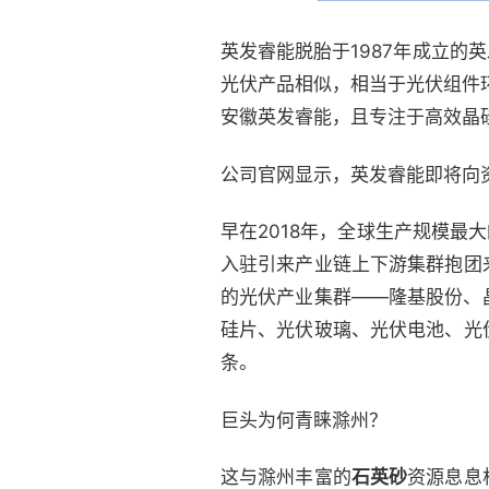
英发睿能脱胎于1987年成立的
光伏产品相似，相当于光伏组件
安徽英发睿能，且专注于高效晶
公司官网显示，英发睿能即将向
早在2018年，全球生产规模最
入驻引来产业链上下游集群抱团
的光伏产业集群——隆基股份、
硅片、光伏玻璃、光伏电池、光
条。
巨头为何青睐滁州？
这与滁州丰富的
石英砂
资源息息