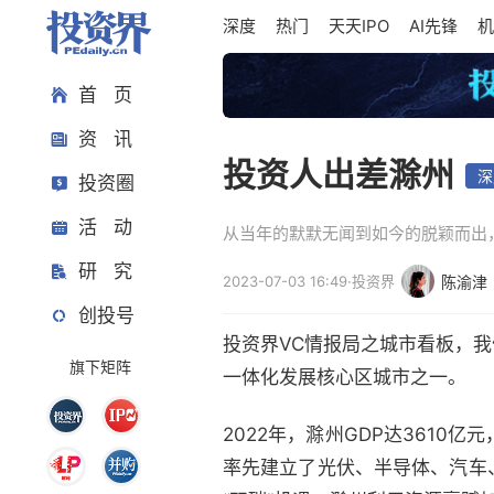
深度
热门
天天IPO
AI先锋
机
首 页
资 讯
投资人出差滁州
深
投资圈
活 动
从当年的默默无闻到如今的脱颖而出
研 究
2023-07-03 16:49
·
投资界
陈渝津
创投号
投资界VC情报局之城市看板，
旗下矩阵
一体化发展核心区城市之一。
2022年，滁州GDP达3610
率先建立了光伏、半导体、汽车