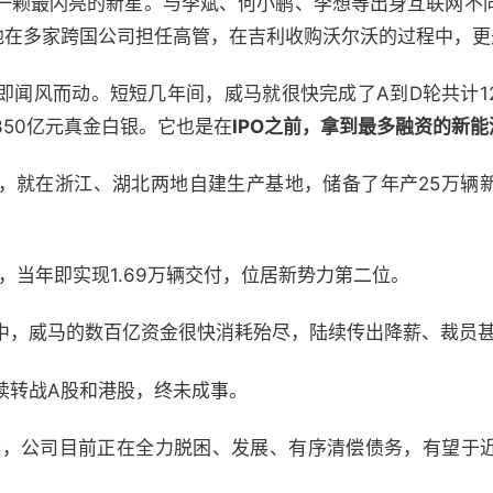
一颗最闪亮的新星。与李斌、何小鹏、李想等出身互联网不
，他在多家跨国公司担任高管，在吉利收购沃尔沃的过程中，
即闻风而动。短短几年间，威马就很快完成了A到D轮共计1
50亿元真金白银。它也是在
IPO之前，拿到最多融资的新
，就在浙江、湖北两地自建生产基地，储备了年产25万辆
产，当年即实现1.69万辆交付，位居新势力第二位。
中，威马的数百亿资金很快消耗殆尽，陆续传出降薪、裁员
续转战A股和港股，终未成事。
称，公司目前正在全力脱困、发展、有序清偿债务，有望于