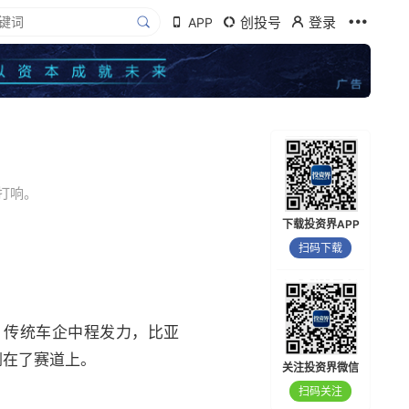
创投号
登录
APP
打响。
下载投资界APP
扫码下载
；传统车企中程发力，比亚
倒在了赛道上。
关注投资界微信
扫码关注