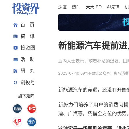
深度
热门
天天IPO
AI先锋
机
首 页
资 讯
新能源汽车提前进
投资圈
活 动
业内人士表示，随着补贴的退坡、国
研 究
2023-07-10 09:14
·
微信公众号：斑马消费
创投号
新能源汽车的竞逐，还没有开始多
旗下矩阵
新势力们培养了用户的消费习惯
迪、广汽等，凭借全方位的优势
这注定是一场残酷的竞赛，谁也