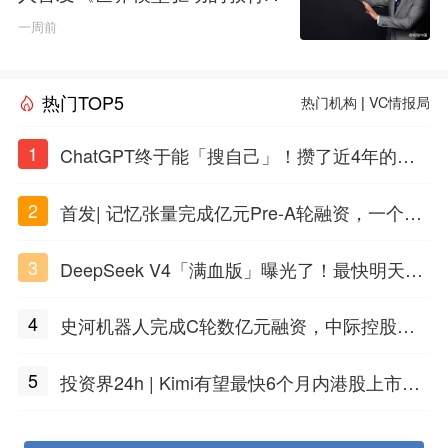
GI白皮书》
一周前
热门TOP5
热门机构
|
VC情报局
1
ChatGPT终于能「搜自己」！攒了近4年的对
话，一键翻出
2
首发| 记忆张量完成亿元Pre-A轮融资，一个上
海团队火了
3
DeepSeek V4「满血版」曝光了！最快明天发
布
4
史河机器人完成C轮数亿元融资，中际控股领
投
5
投资界24h | Kimi有望最快6个月内港股上市；
任泽平回应解散VIP群；中际旭创又要IPO了