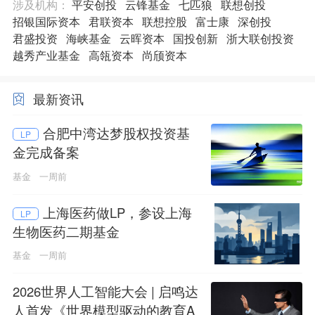
涉及机构：
平安创投
云锋基金
七匹狼
联想创投
招银国际资本
君联资本
联想控股
富士康
深创投
君盛投资
海峡基金
云晖资本
国投创新
浙大联创投资
越秀产业基金
高瓴资本
尚颀资本
最新资讯
合肥中湾达梦股权投资基
LP
金完成备案
基金
一周前
上海医药做LP，参设上海
LP
生物医药二期基金
基金
一周前
2026世界人工智能大会 | 启鸣达
人首发《世界模型驱动的教育A