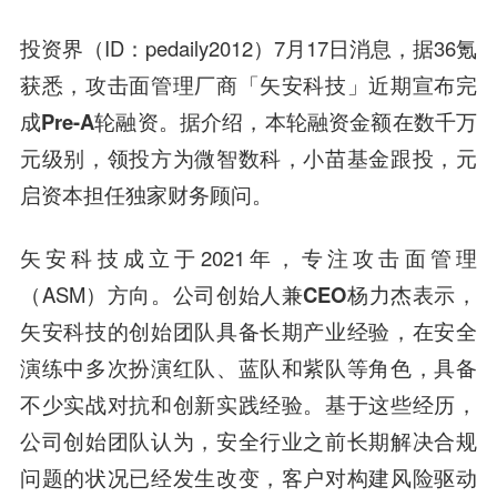
投资界（ID：pedaily2012）7月17日消息，据36氪
获悉，攻击面管理厂商「矢安科技」近期宣布
完
成Pre-A轮融资
。据介绍，本轮融资金额在数
千万
元级别
，
领投方为微智数科，小苗基金跟投，元
启资本担任独家财务顾问。
矢安科技成立于2021年，专注攻击面管理
（ASM）方向。
公司创始人兼CEO杨力杰
表示
，
矢安科技的创始团队具备长期产业经验，在安全
演练中多次扮演红队、蓝队和紫队等角色，具备
不少实战对抗和创新实践经验。基于这些经历，
公司创始团队认为，安全行业之前长期解决合规
问题的状况已经发生改变，客户对构建风险驱动