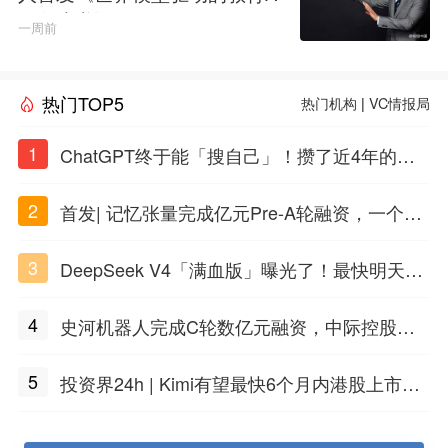
GI白皮书》
一周前
热门TOP5
热门机构
|
VC情报局
1
ChatGPT终于能「搜自己」！攒了近4年的对
话，一键翻出
2
首发| 记忆张量完成亿元Pre-A轮融资，一个上
海团队火了
3
DeepSeek V4「满血版」曝光了！最快明天发
布
4
史河机器人完成C轮数亿元融资，中际控股领
投
5
投资界24h | Kimi有望最快6个月内港股上市；
任泽平回应解散VIP群；中际旭创又要IPO了