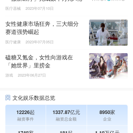
融资，金鼎资本领投
医疗器械
2023年07月10日
女性健康市场狂奔，三大细分
赛道强势崛起
医疗健康
2023年07月05日
磕糖又氪金，女性向游戏在
「她世界」里捞金
游戏
2023年06月27日
文化娱乐数据总览
12226起
1337.87亿元
8950家
融资事件
融资总金额
企业
1740家
181起
1.10万亿元