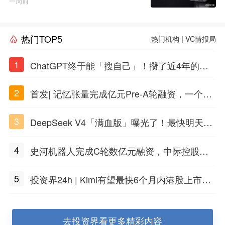
一周前
热门TOP5
热门机构
|
VC情报局
1
ChatGPT终于能「搜自己」！攒了近4年的对
话，一键翻出
2
首发| 记忆张量完成亿元Pre-A轮融资，一个上
海团队火了
3
DeepSeek V4「满血版」曝光了！最快明天发
布
4
史河机器人完成C轮数亿元融资，中际控股领
投
5
投资界24h | Kimi有望最快6个月内港股上市；
任泽平回应解散VIP群；中际旭创又要IPO了
去投资界看更多精彩内容