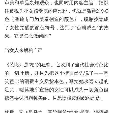
审美和单品轰炸观众，也同时用内容主旨，把以
往被视为小女孩专属的芭比粉，也就是潘通219-C
色（潘通专门为美泰创造的颜色），脱胎换骨成
了女性觉醒的颜色符号，达到了“点粉成金”的效
果。它是怎么做到的？
当女人来解构自己
《芭比》是“梗”的狂欢。它收到了当代社会对芭比
的一切吐槽，并且先把这个槽自己先说了——嘲
笑芭比的消费主义卖货本色，嘲笑她永远立起的
足尖，嘲笑她所宣扬的女性可以成为一切角色但
依然要保持精致美丽、且恐惧橘皮组织的虚伪。
然后，它加足马力，开始嘲笑“肯”的愚蠢，渴望权