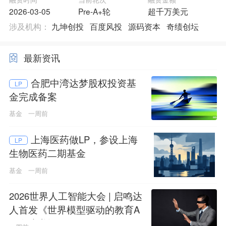
2026-03-05
Pre-A+轮
超千万美元
涉及机构：
九坤创投
百度风投
源码资本
奇绩创坛
最新资讯
合肥中湾达梦股权投资基
LP
金完成备案
基金
一周前
上海医药做LP，参设上海
LP
生物医药二期基金
基金
一周前
2026世界人工智能大会 | 启鸣达
人首发《世界模型驱动的教育A
GI白皮书》