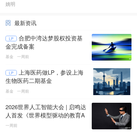
姚明
最新资讯
合肥中湾达梦股权投资基
LP
金完成备案
基金
一周前
上海医药做LP，参设上海
LP
生物医药二期基金
基金
一周前
2026世界人工智能大会 | 启鸣达
人首发《世界模型驱动的教育A
GI白皮书》
一周前