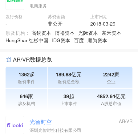
电商服务
发行价格
募资金额
上市日期
-
非公开
2018-03-29
涉及机构：
高瓴资本
博裕资本
光际资本
襄禾资本
HongShan红杉中国
IDG资本
百度
顺为资本
AR/VR数据总览
1362起
189.88亿元
2242家
融资事件
融资总金额
企业
646家
39起
4852.64亿元
涉及机构
上市事件
A股总市值
光智时空
AR/VR
深圳光智时空科技有限公司