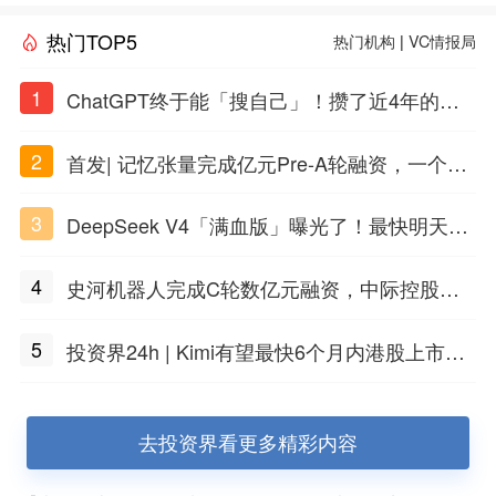
热门TOP5
热门机构
|
VC情报局
1
ChatGPT终于能「搜自己」！攒了近4年的对
话，一键翻出
2
首发| 记忆张量完成亿元Pre-A轮融资，一个上
海团队火了
3
DeepSeek V4「满血版」曝光了！最快明天发
布
4
史河机器人完成C轮数亿元融资，中际控股领
投
5
投资界24h | Kimi有望最快6个月内港股上市；
任泽平回应解散VIP群；中际旭创又要IPO了
去投资界看更多精彩内容