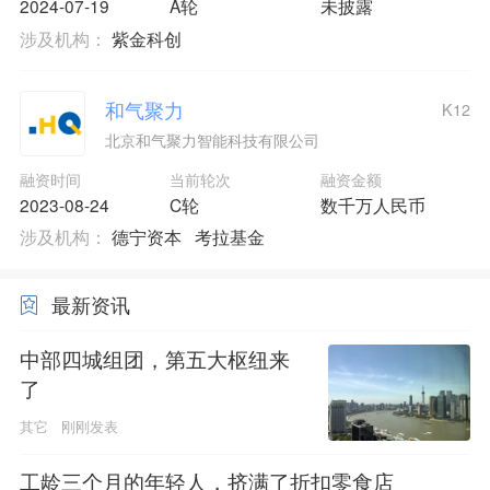
2024-07-19
A轮
未披露
涉及机构：
紫金科创
和气聚力
K12
北京和气聚力智能科技有限公司
融资时间
当前轮次
融资金额
2023-08-24
C轮
数千万人民币
涉及机构：
德宁资本
考拉基金
最新资讯
中部四城组团，第五大枢纽来
了
其它
刚刚发表
工龄三个月的年轻人，挤满了折扣零食店