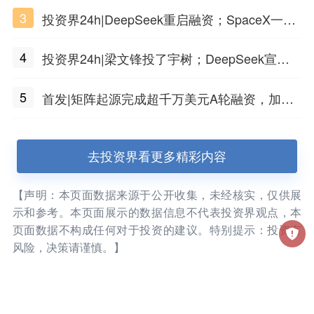
3
投资界24h|DeepSeek重启融资；SpaceX一夜
市值蒸发1.5万亿；上海国投，一举投7家GP
4
投资界24h|梁文锋投了宇树；DeepSeek宣布
大幅涨价；贝恩资本买下贡茶
5
首发|矩阵起源完成超千万美元A轮融资，加速
企业级AI基础设施研发
去投资界看更多精彩内容
【声明：本页面数据来源于公开收集，未经核实，仅供展
示和参考。本页面展示的数据信息不代表投资界观点，本
页面数据不构成任何对于投资的建议。特别提示：投资有
风险，决策请谨慎。】