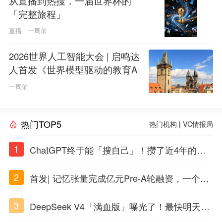
从直播到热搜，一届世界杯的
「完整旅程」
直播
一周前
2026世界人工智能大会 | 启鸣达
人首发《世界模型驱动的教育A
GI白皮书》
一周前
热门TOP5
热门机构
|
VC情报局
1
ChatGPT终于能「搜自己」！攒了近4年的对
话，一键翻出
2
首发| 记忆张量完成亿元Pre-A轮融资，一个上
海团队火了
3
DeepSeek V4「满血版」曝光了！最快明天发
布