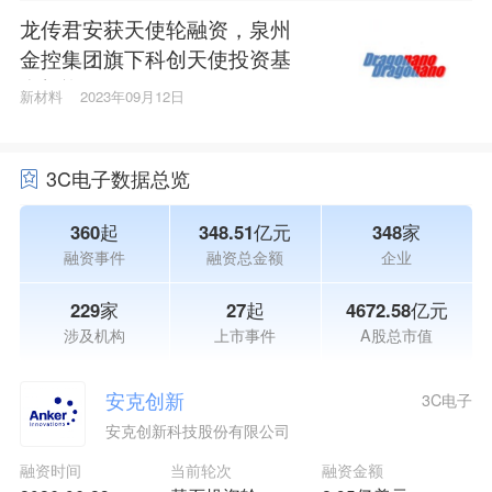
龙传君安获天使轮融资，泉州
金控集团旗下科创天使投资基
金投资
新材料
2023年09月12日
3C电子数据总览
360起
348.51亿元
348家
融资事件
融资总金额
企业
229家
27起
4672.58亿元
涉及机构
上市事件
A股总市值
安克创新
3C电子
安克创新科技股份有限公司
融资时间
当前轮次
融资金额