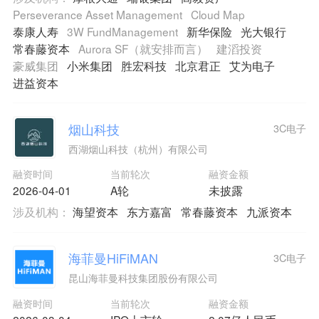
Perseverance Asset Management
Cloud Map
泰康人寿
3W FundManagement
新华保险
光大银行
常春藤资本
Aurora SF（就安排而言）
建滔投资
豪威集团
小米集团
胜宏科技
北京君正
艾为电子
进益资本
烟山科技
3C电子
西湖烟山科技（杭州）有限公司
融资时间
当前轮次
融资金额
2026-04-01
A轮
未披露
涉及机构：
海望资本
东方嘉富
常春藤资本
九派资本
海菲曼HiFiMAN
3C电子
昆山海菲曼科技集团股份有限公司
融资时间
当前轮次
融资金额