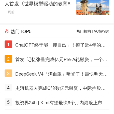
人首发《世界模型驱动的教育A
GI白皮书》
一周前
热门TOP5
热门机构
|
VC情报局
1
ChatGPT终于能「搜自己」！攒了近4年的对
话，一键翻出
2
首发| 记忆张量完成亿元Pre-A轮融资，一个上
海团队火了
3
DeepSeek V4「满血版」曝光了！最快明天发
布
4
史河机器人完成C轮数亿元融资，中际控股领
投
5
投资界24h | Kimi有望最快6个月内港股上市；
任泽平回应解散VIP群；中际旭创又要IPO了