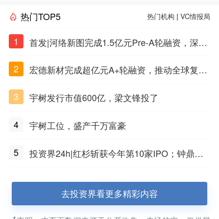
热门TOP5
热门机构
|
VC情报局
1
首发|河络新图完成1.5亿元Pre-A轮融资，深耕i
PSC原创细胞技术
2
宏德新材完成超亿元A+轮融资，推动全球复合
材料工程化应用
3
宇树发行市值600亿，梁文锋投了
4
宇树工位，盛产千万富豪
5
投资界24h|红杉斩获今年第10家IPO；钟鼎投
出一个千亿IPO；SpaceX腰斩，马斯克财富缩
水
去投资界看更多精彩内容