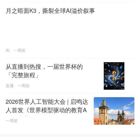
月之暗面K3，撕裂全球AI溢价叙事
AI
一周前
从直播到热搜，一届世界杯的
「完整旅程」
直播
一周前
2026世界人工智能大会 | 启鸣达
人首发《世界模型驱动的教育A
GI白皮书》
一周前