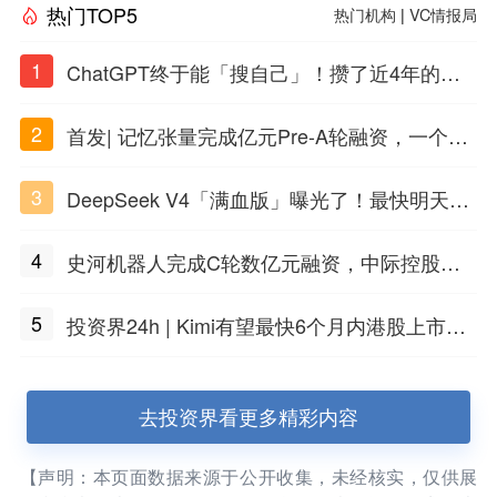
热门TOP5
热门机构
|
VC情报局
1
ChatGPT终于能「搜自己」！攒了近4年的对
话，一键翻出
2
首发| 记忆张量完成亿元Pre-A轮融资，一个上
海团队火了
3
DeepSeek V4「满血版」曝光了！最快明天发
布
4
史河机器人完成C轮数亿元融资，中际控股领
投
5
投资界24h | Kimi有望最快6个月内港股上市；
任泽平回应解散VIP群；中际旭创又要IPO了
去投资界看更多精彩内容
【声明：本页面数据来源于公开收集，未经核实，仅供展