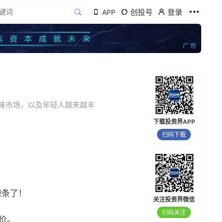
创投号
登录
APP
味市场，以及年轻人越来越丰
下载投资界APP
扫码下载
辣条了！
关注投资界微信
扫码关注
价。