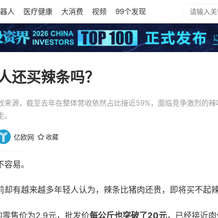
器人
医疗健康
大消费
视频
99个发现
人还买辣条吗？
收来源，截至去年在整体营收依然占比接近59%，面临竞争激烈的辣
走。
亿欧网
收藏
不容易。
前却有越来越多年轻人认为，辣条比猪肉还贵，即将买不起
零售价为2.9元，批发价
每公斤也突破了2
0
元
，已经接近肉