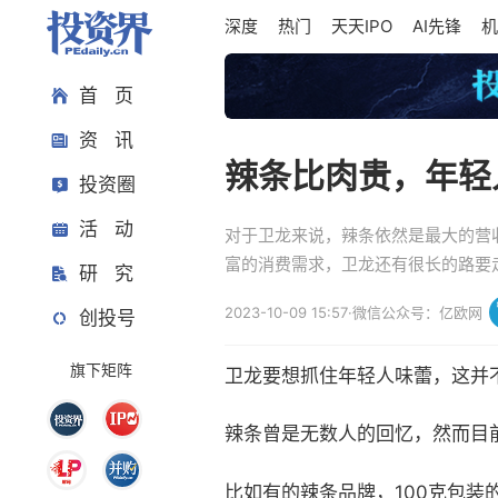
深度
热门
天天IPO
AI先锋
机
首 页
资 讯
辣条比肉贵，年轻
投资圈
活 动
对于卫龙来说，辣条依然是最大的营
富的消费需求，卫龙还有很长的路要
研 究
2023-10-09 15:57
·
微信公众号：亿欧网
创投号
旗下矩阵
卫龙要想抓住年轻人味蕾，这并
辣条曾是无数人的回忆，然而目
比如有的辣条品牌，100克包装的