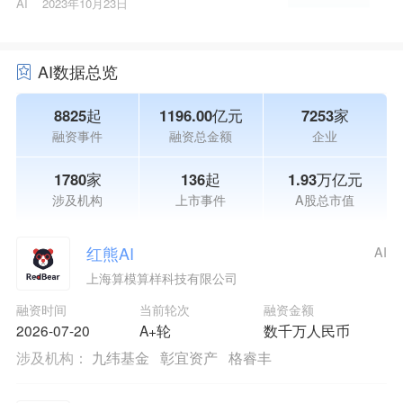
AI
2023年10月23日
AI数据总览
8825起
1196.00亿元
7253家
融资事件
融资总金额
企业
1780家
136起
1.93万亿元
涉及机构
上市事件
A股总市值
红熊AI
AI
上海算模算样科技有限公司
融资时间
当前轮次
融资金额
2026-07-20
A+轮
数千万人民币
涉及机构：
九纬基金
彰宜资产
格睿丰