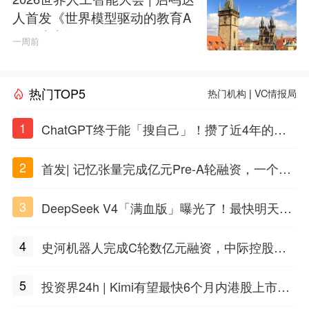
人首发《世界模型驱动的教育A
GI白皮书》
一周前
热门TOP5
热门机构
|
VC情报局
1
ChatGPT终于能「搜自己」！攒了近4年的对
话，一键翻出
2
首发| 记忆张量完成亿元Pre-A轮融资，一个上
海团队火了
3
DeepSeek V4「满血版」曝光了！最快明天发
布
4
史河机器人完成C轮数亿元融资，中际控股领
投
5
投资界24h | Kimi有望最快6个月内港股上市；
任泽平回应解散VIP群；中际旭创又要IPO了