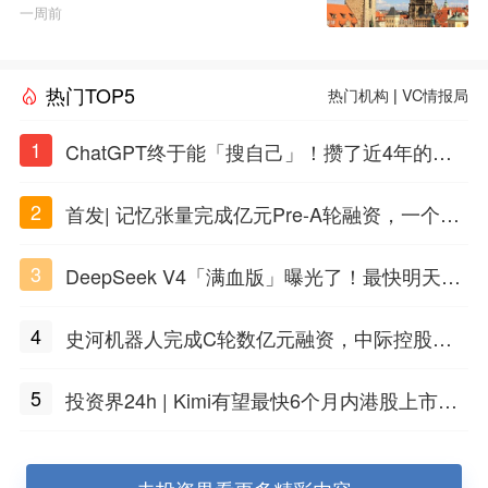
GI白皮书》
一周前
热门TOP5
热门机构
|
VC情报局
1
ChatGPT终于能「搜自己」！攒了近4年的对
话，一键翻出
2
首发| 记忆张量完成亿元Pre-A轮融资，一个上
海团队火了
3
DeepSeek V4「满血版」曝光了！最快明天发
布
4
史河机器人完成C轮数亿元融资，中际控股领
投
5
投资界24h | Kimi有望最快6个月内港股上市；
任泽平回应解散VIP群；中际旭创又要IPO了