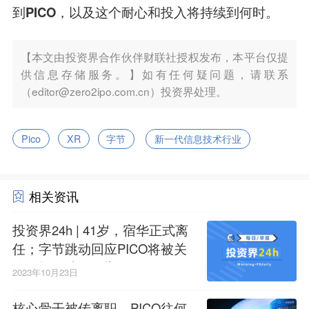
到PICO，以及这个耐心和投入将持续到何时。
【本文由投资界合作伙伴财联社授权发布，本平台仅提
供信息存储服务。】如有任何疑问题，请联系
（editor@zero2ipo.com.cn）投资界处理。
Pico
XR
字节
新一代信息技术行业
相关资讯
投资界24h | 41岁，宿华正式离
任；字节跳动回应PICO将被关
停传闻；武汉一举签约了12家G
2023年10月23日
P
核心骨干被传离职，PICO往何