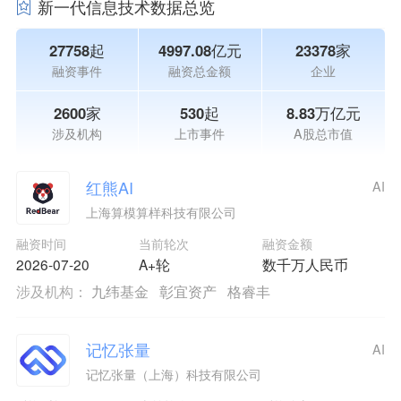
新一代信息技术数据总览
27758起
4997.08亿元
23378家
融资事件
融资总金额
企业
2600家
530起
8.83万亿元
涉及机构
上市事件
A股总市值
红熊AI
AI
上海算模算样科技有限公司
融资时间
当前轮次
融资金额
2026-07-20
A+轮
数千万人民币
涉及机构：
九纬基金
彰宜资产
格睿丰
记忆张量
AI
记忆张量（上海）科技有限公司