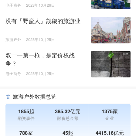
面PK
电子商务
2023年10月26日
没有「野蛮人」觊觎的旅游业
旅游户外
2023年10月25日
双十一第一枪，是定价权战
争？
电子商务
2023年10月25日
旅游户外数据总览
1855起
385.32亿元
1375家
融资事件
融资总金额
企业
788家
45起
4415.16亿元