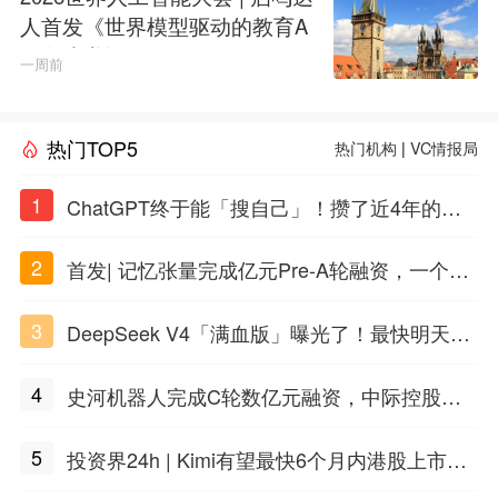
人首发《世界模型驱动的教育A
GI白皮书》
一周前
热门TOP5
热门机构
|
VC情报局
1
ChatGPT终于能「搜自己」！攒了近4年的对
话，一键翻出
2
首发| 记忆张量完成亿元Pre-A轮融资，一个上
海团队火了
3
DeepSeek V4「满血版」曝光了！最快明天发
布
4
史河机器人完成C轮数亿元融资，中际控股领
投
5
投资界24h | Kimi有望最快6个月内港股上市；
任泽平回应解散VIP群；中际旭创又要IPO了