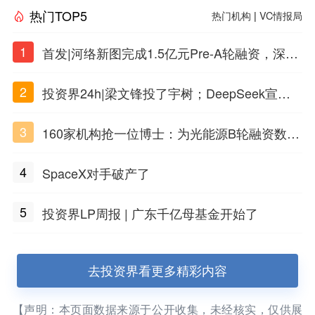
热门TOP5
热门机构
|
VC情报局
1
首发|河络新图完成1.5亿元Pre-A轮融资，深耕i
PSC原创细胞技术
2
投资界24h|梁文锋投了宇树；DeepSeek宣布
大幅涨价；贝恩资本买下贡茶
3
160家机构抢一位博士：为光能源B轮融资数亿
元
4
SpaceX对手破产了
5
投资界LP周报 | 广东千亿母基金开始了
去投资界看更多精彩内容
【声明：本页面数据来源于公开收集，未经核实，仅供展