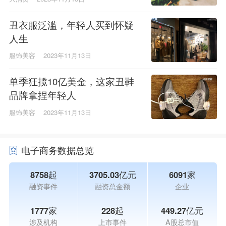
丑衣服泛滥，年轻人买到怀疑
人生
服饰美容
2023年11月13日
单季狂揽10亿美金，这家丑鞋
品牌拿捏年轻人
服饰美容
2023年11月13日
电子商务数据总览
8758起
3705.03亿元
6091家
融资事件
融资总金额
企业
1777家
228起
449.27亿元
涉及机构
上市事件
A股总市值