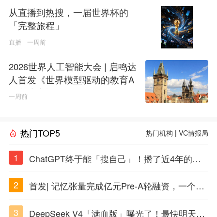
从直播到热搜，一届世界杯的
「完整旅程」
直播
一周前
2026世界人工智能大会 | 启鸣达
人首发《世界模型驱动的教育A
GI白皮书》
一周前
热门TOP5
热门机构
|
VC情报局
1
ChatGPT终于能「搜自己」！攒了近4年的对
话，一键翻出
2
首发| 记忆张量完成亿元Pre-A轮融资，一个上
海团队火了
3
DeepSeek V4「满血版」曝光了！最快明天发