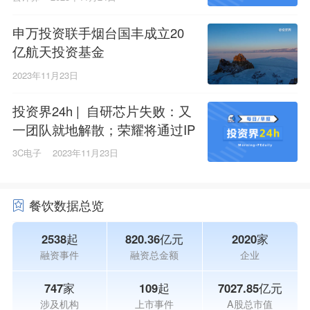
申万投资联手烟台国丰成立20
亿航天投资基金
2023年11月23日
投资界24h | 自研芯片失败：又
一团队就地解散；荣耀将通过IP
O登陆资本市场；温州科创基金
3C电子
2023年11月23日
一举出资9家GP
餐饮数据总览
2538起
820.36亿元
2020家
融资事件
融资总金额
企业
747家
109起
7027.85亿元
涉及机构
上市事件
A股总市值