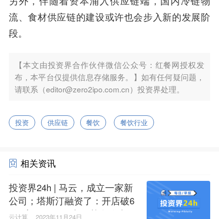
另外，伴随着资本涌入供应链端，国内冷链物
流、食材供应链的建设或许也会步入新的发展阶
段。
【本文由投资界合作伙伴微信公众号：红餐网授权发
布，本平台仅提供信息存储服务。】如有任何疑问题，
请联系（editor@zero2ipo.com.cn）投资界处理。
投资
供应链
餐饮
餐饮行业
相关资讯
投资界24h | 马云，成立一家新
公司；塔斯汀融资了：开店破6
000家；1000亿空天基金群来了
云计算
2023年11月24日