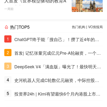
人首发《世界模型驱动的教育A
GI白皮书》
一周前
热门TOP5
热门机构
|
VC情报局
1
ChatGPT终于能「搜自己」！攒了近4年的对
话，一键翻出
2
首发| 记忆张量完成亿元Pre-A轮融资，一个上
海团队火了
3
DeepSeek V4「满血版」曝光了！最快明天发
布
4
史河机器人完成C轮数亿元融资，中际控股领
投
5
投资界24h | Kimi有望最快6个月内港股上市；
任泽平回应解散VIP群；中际旭创又要IPO了