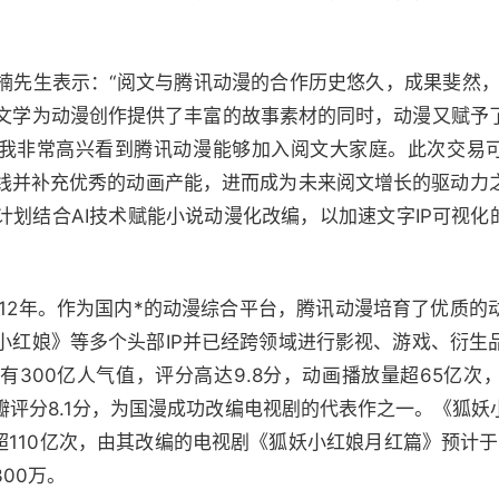
先生表示：“阅文与腾讯动漫的合作历史悠久，成果斐然，在
络文学为动漫创作提供了丰富的故事素材的同时，动漫又赋予
。我非常高兴看到腾讯动漫能够加入阅文大家庭。此次交易可
线并补充优秀的动画产能，进而成为未来阅文增长的驱动力
划结合AI技术赋能小说动漫化改编，以加速文字IP可视化
012年。作为国内*的动漫综合平台，腾讯动漫培育了优质的
小红娘》等多个头部IP并已经跨领域进行影视、游戏、衍生
有300亿人气值，评分高达9.8分，动画播放量超65亿次
瓣评分8.1分，为国漫成功改编电视剧的代表作之一。《狐妖
超110亿次，由其改编的电视剧《狐妖小红娘月红篇》预计于
00万。