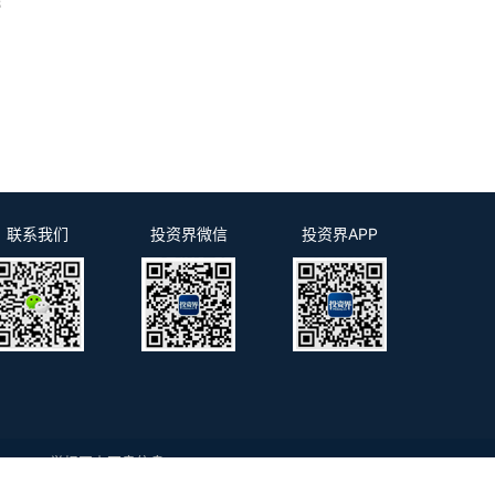
8
联系我们
投资界微信
投资界APP
m.cn
举报网上不良信息
132号
京B2-20181248