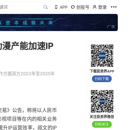
创投号
登录
APP
漫产能加速IP
下载投资界APP
面双方2023年至2025年
扫码下载
联交易》公告，称将以人民币
关注投资界微信
影视项目等在内的相关业务
扫码关注
升IP运营效率，阅文的IP