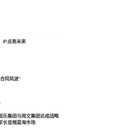
：IP点亮未来
4
“合同风波”
4
娱乐集团与阅文集团达成战略
军长音频蓝海市场