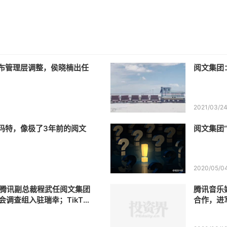
布管理层调整，侯晓楠出任
阅文集团
2021/03/2
玛特，像极了3年前的阅文
阅文集团
2020/05/0
h|腾讯副总裁程武任阅文集团
腾讯音乐
会调查组入驻瑞幸；TikTo
合作，进
超10亿