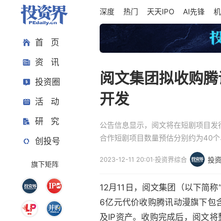
深度
热门
天天IPO
AI先锋
机
首 页
资 讯
阅文集团拟收购腾讯
投资圈
开发
活 动
研 究
公告信息显示，阅文将在短剧项目发行
合作短剧项目数量预估分别约为40个、
创投号
2023-12-11 20:01
·
投资界综合
投
旗下矩阵
12月11日，阅文集团（以下简称
6亿元代价收购腾讯动漫旗下包
及IP资产。收购完成后，阅文将