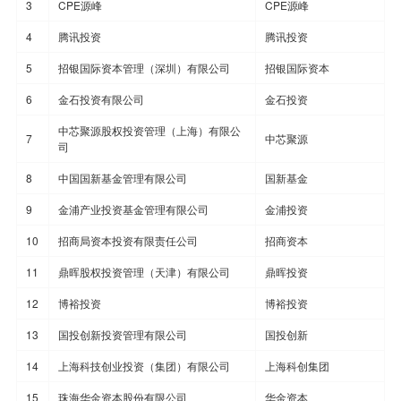
3
CPE源峰
CPE源峰
4
腾讯投资
腾讯投资
5
招银国际资本管理（深圳）有限公司
招银国际资本
6
金石投资有限公司
金石投资
中芯聚源股权投资管理（上海）有限公
7
中芯聚源
司
8
中国国新基金管理有限公司
国新基金
9
金浦产业投资基金管理有限公司
金浦投资
10
招商局资本投资有限责任公司
招商资本
11
鼎晖股权投资管理（天津）有限公司
鼎晖投资
12
博裕投资
博裕投资
13
国投创新投资管理有限公司
国投创新
14
上海科技创业投资（集团）有限公司
上海科创集团
15
珠海华金资本股份有限公司
华金资本