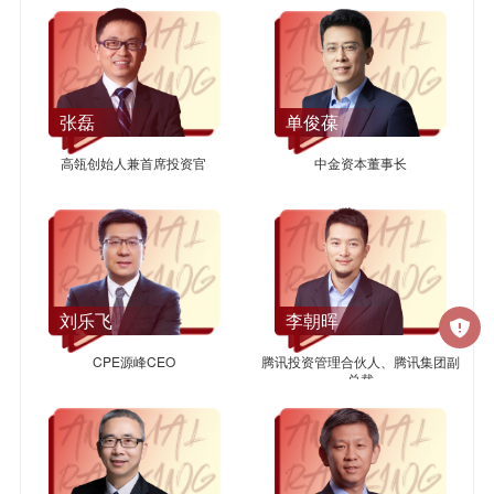
张磊
单俊葆
高瓴创始人兼首席投资官
中金资本董事长
刘乐飞
李朝晖
CPE源峰CEO
腾讯投资管理合伙人、腾讯集团副
总裁