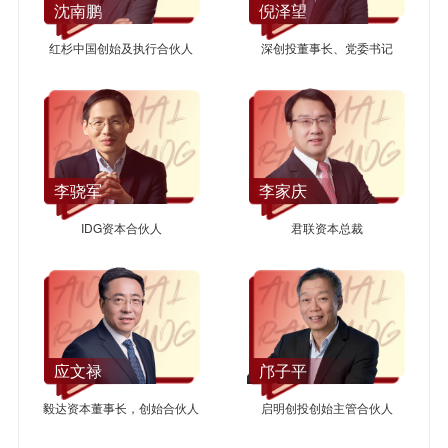
沈南鹏
倪泽望
红杉中国创始及执行合伙人
深创投董事长、党委书记
李骁军
李家庆
IDG资本合伙人
君联资本总裁
应文禄
邝子平
毅达资本董事长，创始合伙人
启明创投创始主管合伙人