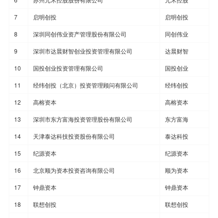
7
启明创投
启明创投
8
深圳同创伟业资产管理股份有限公司
同创伟业
9
深圳市达晨财智创业投资管理有限公司
达晨财智
10
国投创业投资管理有限公司
国投创业
11
经纬创投（北京）投资管理顾问有限公司
经纬创投
12
高榕资本
高榕资本
13
深圳市东方富海投资管理股份有限公司
东方富海
14
天津泰达科技投资股份有限公司
泰达科投
15
纪源资本
纪源资本
16
北京顺为资本投资咨询有限公司
顺为资本
17
钟鼎资本
钟鼎资本
18
联想创投
联想创投