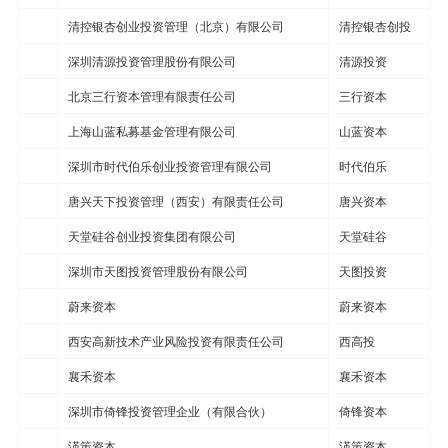
清控银杏创业投资管理（北京）有限公司
清控银杏创投
深圳清源投资管理股份有限公司
清源投资
北京三行资本管理有限责任公司
三行资本
上海山蓝私募基金管理有限公司
山蓝资本
深圳市时代伯乐创业投资管理有限公司
时代伯乐
唐兴天下投资管理（西安）有限责任公司
唐兴资本
天堂硅谷创业投资集团有限公司
天堂硅谷
深圳市天图投资管理股份有限公司
天图投资
蔚来资本
蔚来资本
西安高新技术产业风险投资有限责任公司
西高投
襄禾资本
襄禾资本
深圳市倚锋投资管理企业（有限合伙）
倚锋资本
渶策资本
渶策资本