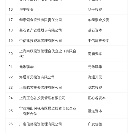
16
华平投资
华平投资
17
华泰紫金投资有限责任公司
华泰紫金投资
18
基石资产管理股份有限公司
基石资本
19
中信建投资本管理有限公司
中信建投资本
上海尚颀投资管理合伙企业（有限合
20
尚颀资本
伙）
21
元禾璞华
元禾璞华
22
海通开元投资有限公司
海通开元
23
上海临芯投资管理有限公司
临芯投资
24
上海正心谷投资管理有限公司
正心谷资本
宁波梅山保税港区晨道投资合伙企业
25
晨道资本
（有限合伙）
26
广发信德投资管理有限公司
广发信德