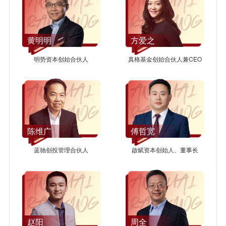
黄明明
方爱之
明势资本创始合伙人
真格基金创始合伙人兼CEO
陈维广
傅哲宽
蓝驰创投管理合伙人
啟赋资本创始人、董事长
赵阳
周全