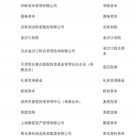
华映资本管理有限公司
华映资本
惠每资本
惠每资本
吉富创业投资股份有限公司
吉富创投
金沙江创投
金沙江创投
金沙江联合资
北京金沙江联合管理咨询有限公司
本
天津雷石泰合股权投资基金管理合伙企业（有
雷石投资
限合伙）
礼来亚洲基金
礼来亚洲基金
联创资本
联创资本
深圳市麦星投资管理中心（有限合伙）
麦星投资
美团龙珠
美团龙珠
上海磐霖资产管理有限公司
磐霖资本
青岛青松创业投资集团有限公司
青岛青松资本