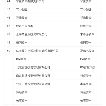
44
华盖资本有限责任公司
华盖资本
45
TCL创投
TCL创投
46
祥峰投资
祥峰投资
47
软银中国资本
软银中国
48
上海常春藤投资有限公司
常春藤资本
49
德同资本
德同资本
50
珠海夏尔巴股权投资管理有限公司
夏尔巴投资
BAI资本
BAI资本
北京百度投资管理有限公司
BV百度风投
南京邦盛投资管理有限公司
邦盛资本
北京三益投资管理有限公司
本草资本
博远资本
博远资本
长石资本
长石资本