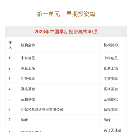
第一单元：早期投资篇
2023年中国早期投资机构30强
排
机构全称
机构简称
名
1
中科创星
中科创星
2
创新工场
创新工场
3
明势资本
明势资本
4
真格基金
真格基金
5
蓝驰创投
蓝驰创投
6
启赋私募基金管理有限公司
啟赋资本
7
险峰
险峰
英诺天使基