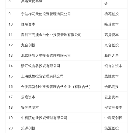
8
英诺天使基金
金
9
宁波梅花天使投资管理有限公司
梅花创投
10
峰瑞资本
峰瑞资本
11
深圳市高捷金台创业投资管理有限公司
高捷资本
12
九合创投
九合创投
13
北京联想之星投资管理有限公司
联想之星
14
浙江银杏谷投资有限公司
银杏谷资本
15
上海线性投资管理有限公司
线性资本
16
合肥高新创业投资管理合伙企业（有限合伙）
合肥高投
17
云启资本
云启资本
18
安芙兰资本
安芙兰资本
19
中科院创业投资管理有限公司
中科院创投
20
策源创投
策源创投