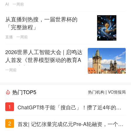
AI
一周前
从直播到热搜，一届世界杯的
「完整旅程」
直播
一周前
2026世界人工智能大会 | 启鸣达
人首发《世界模型驱动的教育A
GI白皮书》
一周前
热门TOP5
热门机构
|
VC情报局
1
ChatGPT终于能「搜自己」！攒了近4年的对
话，一键翻出
2
首发| 记忆张量完成亿元Pre-A轮融资，一个上