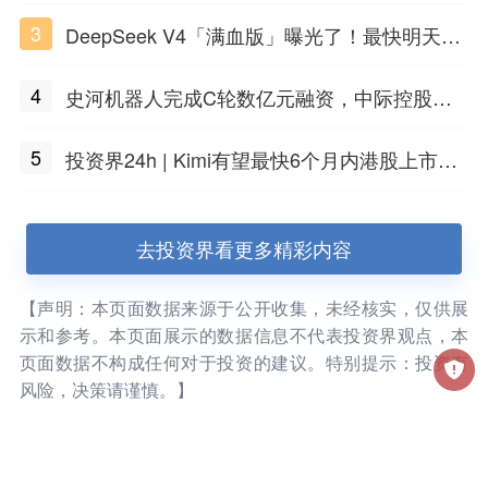
海团队火了
3
DeepSeek V4「满血版」曝光了！最快明天发
布
4
史河机器人完成C轮数亿元融资，中际控股领
投
5
投资界24h | Kimi有望最快6个月内港股上市；
任泽平回应解散VIP群；中际旭创又要IPO了
去投资界看更多精彩内容
【声明：本页面数据来源于公开收集，未经核实，仅供展
示和参考。本页面展示的数据信息不代表投资界观点，本
页面数据不构成任何对于投资的建议。特别提示：投资有
风险，决策请谨慎。】