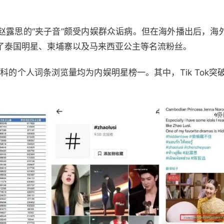
赵露思的“夹子音”颇受内娱群众诟病。但在海外播出后，海
了泰国明星、柬埔寨以及马来西亚公主等名流粉丝。
基百科的个人词条浏览量均为内娱明星榜一。其中，Tik Tok