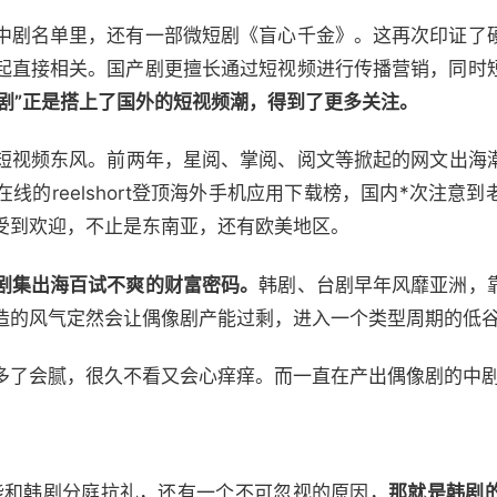
中剧名单里，还有一部微短剧《盲心千金》。这再次印证了
起直接相关。国产剧更擅长通过短视频进行传播营销，同时
甜剧”正是搭上了国外的短视频潮，得到了更多关注。
短视频东风。前两年，星阅、掌阅、阅文等掀起的网文出海潮
线的reelshort登顶海外手机应用下载榜，国内*次注意
受到欢迎，不止是东南亚，还有欧美地区。
剧集出海百试不爽的财富密码。
韩剧、台剧早年风靡亚洲，
造的风气定然会让偶像剧产能过剩，进入一个类型周期的低
多了会腻，很久不看又会心痒痒。而一直在产出偶像剧的中
以能和韩剧分庭抗礼，还有一个不可忽视的原因，
那就是韩剧