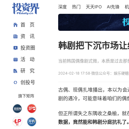
深度
热门
天天IPO
AI先锋
机
首 页
资 讯
韩剧把下沉市场让
投资圈
活 动
当前韩国偶像剧式微，本质是过去那
研 究
2024-02-18 17:58
·
微信公众号：娱乐硬糖
创投号
古偶、现偶扎堆播出，本以为会
旗下矩阵
剧的遇冷，可能意味着咱们的偶
但正所谓失之东隅收之桑榆，就
数据，竟然能和韩剧分庭抗礼了