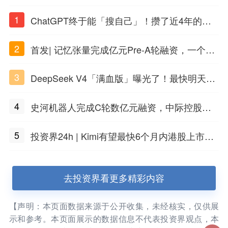
1
ChatGPT终于能「搜自己」！攒了近4年的对
话，一键翻出
2
首发| 记忆张量完成亿元Pre-A轮融资，一个上
海团队火了
3
DeepSeek V4「满血版」曝光了！最快明天发
布
4
史河机器人完成C轮数亿元融资，中际控股领
投
5
投资界24h | Kimi有望最快6个月内港股上市；
任泽平回应解散VIP群；中际旭创又要IPO了
去投资界看更多精彩内容
【声明：本页面数据来源于公开收集，未经核实，仅供展
示和参考。本页面展示的数据信息不代表投资界观点，本