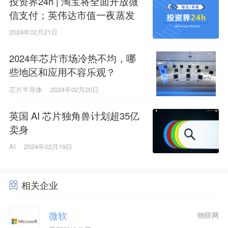
投资界24h | 淘宝将全面开放微
信支付；英伟达市值一夜蒸发
逾5500亿；开年，湖南招GP了
2024年02月21日
2024年芯片市场冷热不均，哪
些地区和应用不容乐观？
芯片半导体
2024年02月20日
英国 AI 芯片独角兽计划超35亿
卖身
AI
2024年02月19日
相关企业
微软
物联网