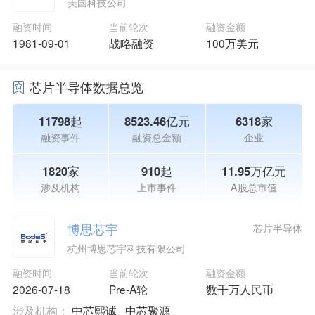
美国科技公司
融资时间
当前轮次
融资金额
1981-09-01
战略融资
100万美元
芯片半导体数据总览
11798起
8523.46亿元
6318家
融资事件
融资总金额
企业
1820家
910起
11.95万亿元
涉及机构
上市事件
A股总市值
博思芯宇
芯片半导体
杭州博思芯宇科技有限公司
融资时间
当前轮次
融资金额
2026-07-18
Pre-A轮
数千万人民币
涉及机构：
中芯熙诚
中芯聚源