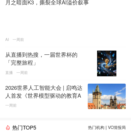
月之暗面K3，撕裂全球AI溢价叙事
AI
一周前
从直播到热搜，一届世界杯的
「完整旅程」
直播
一周前
2026世界人工智能大会 | 启鸣达
人首发《世界模型驱动的教育A
GI白皮书》
一周前
热门TOP5
热门机构
|
VC情报局