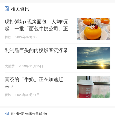
相关资讯
现打鲜奶+现烤面包，人均9元
起，一批「面包牛奶公司」正
在兴起
餐饮
2024年02月05日
乳制品巨头的内娱饭圈沉浮录
大消费
2023年11月15日
喜茶的「牛奶」正在加速赶
来？
餐饮
2023年09月11日
批发零售数据总览