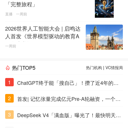
「完整旅程」
直播
一周前
2026世界人工智能大会 | 启鸣达
人首发《世界模型驱动的教育A
GI白皮书》
一周前
热门TOP5
热门机构
|
VC情报局
1
ChatGPT终于能「搜自己」！攒了近4年的对
话，一键翻出
2
首发| 记忆张量完成亿元Pre-A轮融资，一个上
海团队火了
3
DeepSeek V4「满血版」曝光了！最快明天发
布