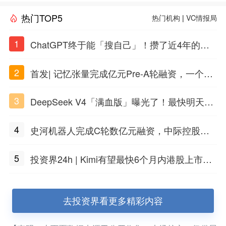
热门TOP5
热门机构
|
VC情报局
1
ChatGPT终于能「搜自己」！攒了近4年的对
话，一键翻出
2
首发| 记忆张量完成亿元Pre-A轮融资，一个上
海团队火了
3
DeepSeek V4「满血版」曝光了！最快明天发
布
4
史河机器人完成C轮数亿元融资，中际控股领
投
5
投资界24h | Kimi有望最快6个月内港股上市；
任泽平回应解散VIP群；中际旭创又要IPO了
去投资界看更多精彩内容