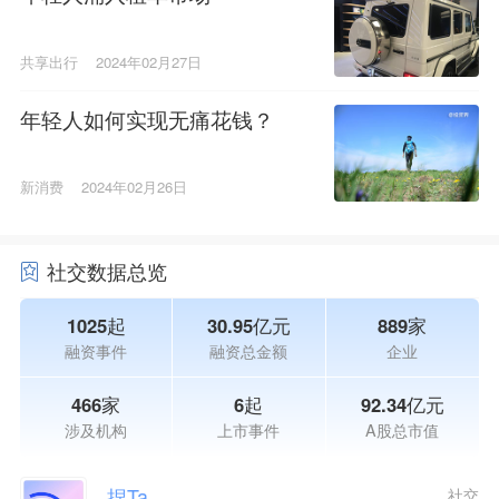
共享出行
2024年02月27日
年轻人如何实现无痛花钱？
新消费
2024年02月26日
社交数据总览
1025起
30.95亿元
889家
融资事件
融资总金额
企业
466家
6起
92.34亿元
涉及机构
上市事件
A股总市值
捏Ta
社交