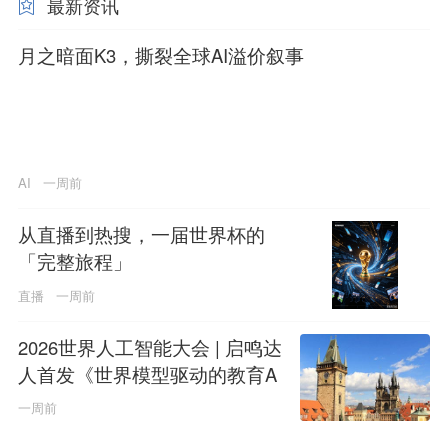
最新资讯
月之暗面K3，撕裂全球AI溢价叙事
AI
一周前
从直播到热搜，一届世界杯的
「完整旅程」
直播
一周前
2026世界人工智能大会 | 启鸣达
人首发《世界模型驱动的教育A
GI白皮书》
一周前