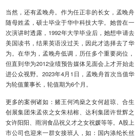
当然，还有孟晚舟。作为任正非的长女，孟晚舟
随母姓孟，硕士毕业于华中科技大学。她曾在一
次演讲时透露，1992年大学毕业后，她想申请去
美国读书，结果英语没过关，因此才选择去了华
为。在华为，孟晚舟低调，历任多个重要岗位，
但直到华为2012业绩预告媒体见面会上才开始走
进公众视野。2023年4月1日，孟晚舟首次当值华
为轮值董事长，轮值期为6个月。
更多的案例诸如：赌王何鸿燊之女何超琼、合生
创展集团朱孟依之女朱桔榕、达利集团许世辉之
女许阳阳、雨润食品祝义才之女祝媛等等。A股上
市公司也迎来一群女接班人，如：国内涤纶长丝