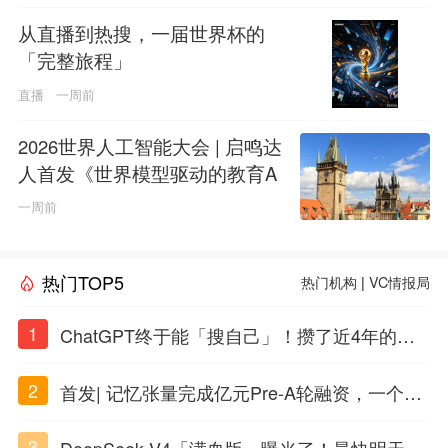
从直播到热搜，一届世界杯的
「完整旅程」
直播
一周前
2026世界人工智能大会 | 启鸣达
人首发《世界模型驱动的教育A
GI白皮书》
一周前
热门TOP5
热门机构
|
VC情报局
1
ChatGPT终于能「搜自己」！攒了近4年的对
话，一键翻出
2
首发| 记忆张量完成亿元Pre-A轮融资，一个上
海团队火了
3