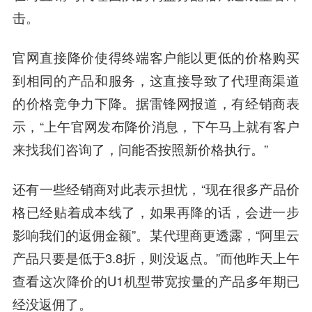
击。
官网直接降价使得终端客户能以更低的价格购买
到相同的产品和服务，这直接导致了代理商渠道
的价格竞争力下降。据雷锋网报道，有经销商表
示，“上午官网发布降价消息，下午马上就有客户
来找我们咨询了，问能否按照新价格执行。”
还有一些经销商对此表示担忧，“现在很多产品价
格已经贴着成本线了，如果再降的话，会进一步
影响我们的返佣金额”。某代理商更透露，“阿里云
产品只要是低于3.8折，则没返点。”而他昨天上午
查看这次降价的U1机型带宽按量的产品多年期已
经没返佣了。