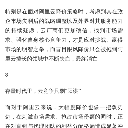
特别是在面对阿里云降价策略时，考虑到其在政
企市场失利后的战略调整以及外界对其服务能力
的持续疑虑，云厂商们更加确信，找到市场需
求、强化自身核心竞争力，才是应对挑战、赢得
市场的明智之举，而盲目跟风降价只会被拖到阿
里云擅长的领域中不断失血，最终消亡。
3
存量时代里，云竞争只剩“阳谋”
而对于阿里云来说，大幅度降价也像一把双刃
剑，在刺激市场需求、抢占市场份额的同时，正
在对直销与代理团队的利益分配格局造成显著冲