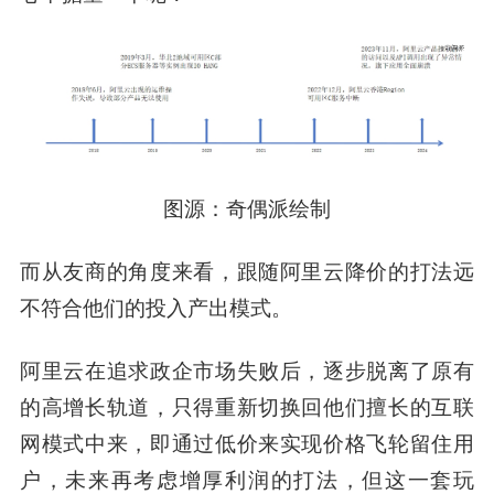
图源：奇偶派绘制
而从友商的角度来看，跟随阿里云降价的打法远
不符合他们的投入产出模式。
阿里云在追求政企市场失败后，逐步脱离了原有
的高增长轨道，只得重新切换回他们擅长的互联
网模式中来，即通过低价来实现价格飞轮留住用
户，未来再考虑增厚利润的打法，但这一套玩