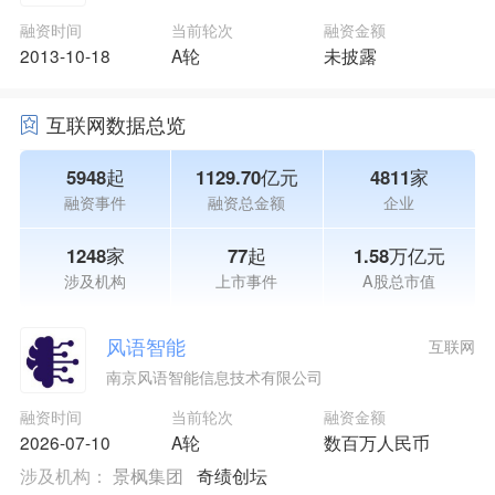
融资时间
当前轮次
融资金额
2013-10-18
A轮
未披露
互联网数据总览
5948起
1129.70亿元
4811家
融资事件
融资总金额
企业
1248家
77起
1.58万亿元
涉及机构
上市事件
A股总市值
风语智能
互联网
南京风语智能信息技术有限公司
融资时间
当前轮次
融资金额
2026-07-10
A轮
数百万人民币
涉及机构：
景枫集团
奇绩创坛