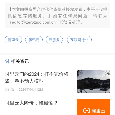
【本文由投资界合作伙伴奇偶派授权发布，本平台仅提
供信息存储服务。】如有任何疑问题，请联系
（editor@zero2ipo.com.cn）投资界处理。
阿里云
腾讯云
云服务
互联网行业
相关资讯
阿里云们的2024：打不完价格
战，卷不动大模型
云计算
2024年04月12日
阿里云大降价，谁最慌？