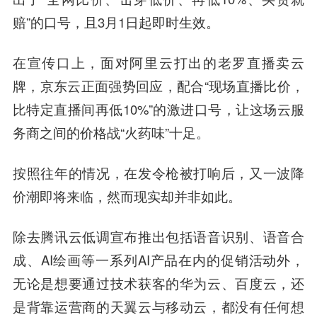
赔”的口号，且3月1日起即时生效。
在宣传口上，面对阿里云打出的老罗直播卖云
牌，京东云正面强势回应，配合“现场直播比价，
比特定直播间再低10%”的激进口号，让这场云服
务商之间的价格战“火药味”十足。
按照往年的情况，在发令枪被打响后，又一波降
价潮即将来临，然而现实却并非如此。
除去腾讯云低调宣布推出包括语音识别、语音合
成、AI绘画等一系列AI产品在内的促销活动外，
无论是想要通过技术获客的华为云、百度云，还
是背靠运营商的天翼云与移动云，都没有任何想