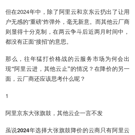
但在2024年中，除了阿里云和京东云扔出了让用
户无感的“重磅”炸弹外，毫无新意。而其他云厂商
则显得十分克制，在两云争斗后近两月时间中，
都没有正面“接招”的意思。
那么，往年猛打价格战的云服务市场为何会出
现“阿里云进，其他云止”的情况？在降价的另一
面，云厂商还应该思考什么呢？
1
阿里京东大张旗鼓，其他云企一言不发
虽说2024年选择大张旗鼓降价的云商只有阿里云