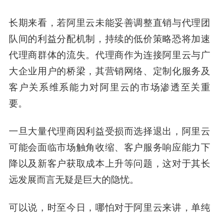
长期来看，若阿里云未能妥善调整直销与代理团
队间的利益分配机制，持续的低价策略恐将加速
代理商群体的流失。代理商作为连接阿里云与广
大企业用户的桥梁，其营销网络、定制化服务及
客户关系维系能力对阿里云的市场渗透至关重
要。
一旦大量代理商因利益受损而选择退出，阿里云
可能会面临市场触角收缩、客户服务响应能力下
降以及新客户获取成本上升等问题，这对于其长
远发展而言无疑是巨大的隐忧。
可以说，时至今日，哪怕对于阿里云来讲，单纯