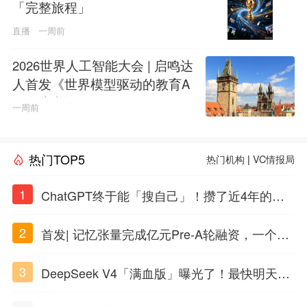
「完整旅程」
直播
一周前
2026世界人工智能大会 | 启鸣达
人首发《世界模型驱动的教育A
GI白皮书》
一周前
热门TOP5
热门机构
|
VC情报局
1
ChatGPT终于能「搜自己」！攒了近4年的对
话，一键翻出
2
首发| 记忆张量完成亿元Pre-A轮融资，一个上
海团队火了
3
DeepSeek V4「满血版」曝光了！最快明天发
布