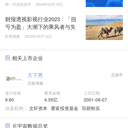
新一代信息技术
2024年03月19日
财报透视影视行业2023：「扭
亏为盈」大潮下的乘风者与失
意者
影视视频
2024年03月14日
相关上市企业
天下秀
北海市
文娱传媒
发行价格
募资金额
上市日期
9.60
4.35亿
2001-08-07
涉及机构：
文轩资本
赛富投资基金
琮碧秋实
元宇宙数据总览