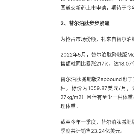
国递交新药上市申请，期待于今
2、替尔泊肽步步紧逼
为抢占市场份额，礼来自替尔泊
2022年5月，替尔泊肽降糖版M
售额就同比暴涨217%，达18.0
替尔泊肽减肥版Zepbound也于去
种，标价为1059.87美元/月
27kg/m2）且伴有至少一种
理体重。
截至今年一季度，替尔泊肽减肥版Z
季度共计销售23.24亿美元。