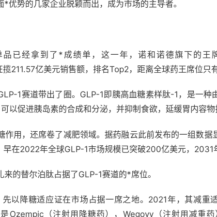
面*优势的几家企业脱颖而出，成为市场的主导者。
大单品已经拿到了*成绩单，这一年，诺和诺德旗下的王
govy）狂揽211.57亿美元销售额，排名Top2，距离全球药王席
LP-1赛道带出了圈。GLP-1即胰高血糖素样肽-1，是一
，可以促进胰岛素的合成和分泌，并抑制食欲，延缓胃内容物
糖作用，还席卷了减肥领域。据药融云此前发布的一组数据
早在2022年全球GLP-1市场规模已突破200亿美元，203
来的替尔泊肽占据了GLP-1赛道的*席位。
，先以降糖适应证在市场占据一席之地。2021年，其减重
zempic（注射用降糖药），Wegovy（注射用减重药）和