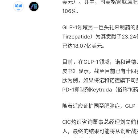
美元）。其中，司美格鲁肽减肥版W
106%。
GLP-1领域另一巨头礼来制
Tirzepatide）为其贡献了2
已达18.07亿美元。
目前，在GLP-1领域，诺和诺
皮书》显示，截至目前已有十四款
肽为例，如果将诺和诺德旗下司美
PD-1抑制剂Keytruda（俗称“
随着适应证扩围至肥胖症，GLP-
CIC灼识咨询董事总经理刘立
入，最终的结果可能将从创新战