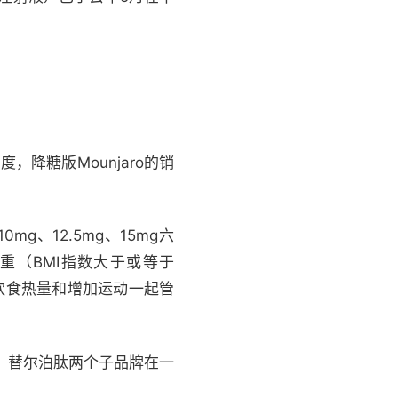
，降糖版Mounjaro的销
mg、12.5mg、15mg六
超重（BMI指数大于或等于
低饮食热量和增加运动一起管
元，替尔泊肽两个子品牌在一