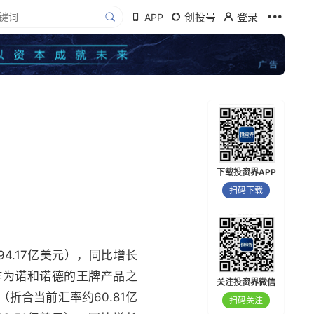
创投号
登录
APP
。
下载投资界APP
扫码下载
4.17亿美元），同比增长
。作为诺和诺德的王牌产品之
关注投资界微信
折合当前汇率约60.81亿
扫码关注