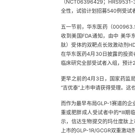
（NCT06396429；HRS9
全性，试验计划招募540例受试者
五一节前，华东医药（000963
收到美国FDA通知，由中 美华
肽）受体的双靶点长效激动剂HDM
在华东医药4月30日披露的投资
临床研究全部受试者入组，预计2
更早之前的4月3日，国家药监
“吉优泰”上市申请获得受理。这
而作为最早布局GLP-1赛道的企业
重或肥胖成人受试者中的*III期
示，信达生物提交的玛仕度肽上
上市的GLP-1R/GCGR双重激动