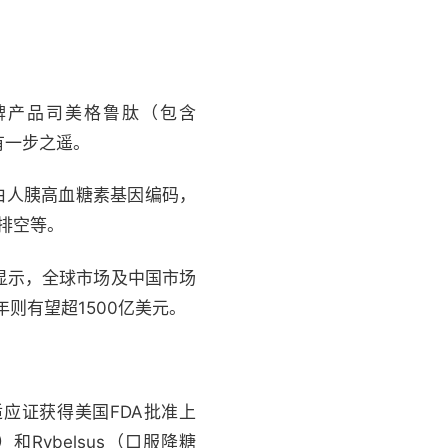
牌产品司美格鲁肽（包含
位只有一步之遥。
种由人胰高血糖素基因编码，
排空等。
显示，全球市场及中国市场
1年则有望超1500亿美元。
适应证获得美国FDA批准上
Rybelsus（口服降糖