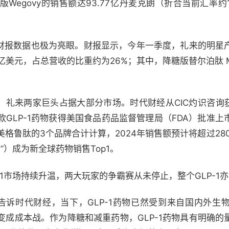
egovy的销售额达93.77亿丹麦克朗（折合当前汇率约1
药的财报数据也极为亮眼。财报显示，今年一季度，礼来的明星
3.24亿美元，占总营收的比重约为26%；其中，降糖版替尔泊肽 Mo
德、礼来两家巨头占据大部分市场。时代财经从CIC灼识咨询获
GLP-1药物获得美国食品药品监督管理局（FDA）批准
格鲁肽的3个品牌合计计算，2024年销售额预计将超过28
K药”）成为新全球药物销售Top1。
1市场持续升温，两大玩家的争霸赛从未停止，整个GLP-1亦
鹤告诉时代财经，当下，GLP-1药物已然受到来自国内外生
变成成本战。作为降糖和减重药物，GLP-1药物具有明确的