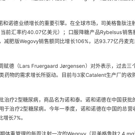
和诺德业绩增长的重要引擎。在全球市场，司美格鲁肽注射用
当前汇率约40.07亿美元）；口服降糖产品Rybelsus销售
减肥版Wegovy销售额同比增长106%，达93.77亿丹麦克
（Lars Fruergaard Jørgensen）对外表示，
 类药物的需求增长所驱动。目前与3家Catalent生产厂的
批治疗2型糖尿病，商品名为诺和泰。诺和诺德在中国获批的另
用于治疗2型糖尿病。今年一季度，诺和诺德在中国的总营收达
比增长7%。
体重管理的每周注射一次的Wegovy（司美格鲁肽2.4 m