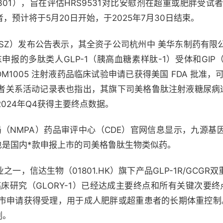
531-301），旨在评估HRS9531对比安慰剂在超重或肥胖受
，预计将于5月20日开始，于2025年7月30日结束。
.SZ）发布公告表示，其全资子公司杭州中 美华东制药有限公
东申报的多肽类人GLP-1（胰高血糖素样肽-1）受体和GI
1005 注射液药品临床试验申请已获得美国 FDA 批准，
者关系活动记录表也指出，其旗下司美格鲁肽注射液糖尿病适
024年Q4获得主要终点数据。
局（NMPA）药品审评中心（CDE）官网信息显示，九源基
也是国内*款申报上市的司美格鲁肽生物类似药。
之一，信达生物（01801.HK）旗下产品GLP-1R/GCG
临床研究（GLORY-1）已经达成主要终点和所有关键次要终
市申请获得受理，用于成人肥胖或超重患者的长期体重控制
剂。