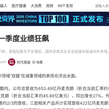
器人
医疗健康
大消费
视频
99个发现
，一季度业绩狂飙
斗不休，其他玩家也不甘落后，国内多家龙头企业加速布局海内外市场
APP
时代周报
收藏
-1领域“双雄”在减重领域的表现也浮出水面。
内，公司总营收为653.49亿丹麦克朗（折合当前汇率约9
丹麦克朗（折合当前汇率约45.89亿美元），同比增长27%
约2/3的营收，三款相关产品共计实现营收422亿丹麦克朗（