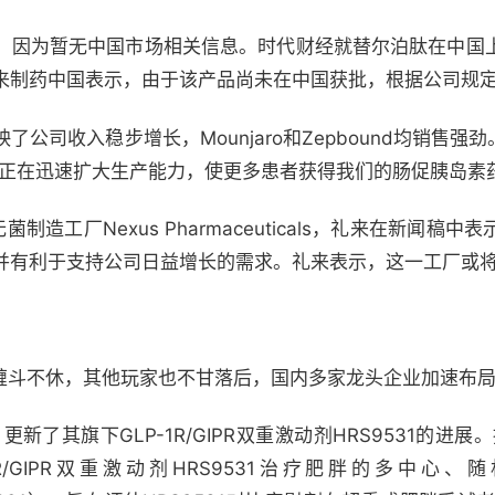
，因为暂无中国市场相关信息。时代财经就替尔泊肽在中国
来制药中国表示，由于该产品尚未在中国获批，根据公司规
公司收入稳步增长，Mounjaro和Zepbound均销售强劲
们正在迅速扩大生产能力，使更多患者获得我们的肠促胰岛素
造工厂Nexus Pharmaceuticals，礼来在新闻稿
并有利于支持公司日益增长的需求。礼来表示，这一工厂或将于
业缠斗不休，其他玩家也不甘落后，国内多家龙头企业加速布
新了其旗下GLP-1R/GIPR双重激动剂HRS9531的进展。据cli
R/GIPR双重激动剂HRS9531治疗肥胖的多中心、随