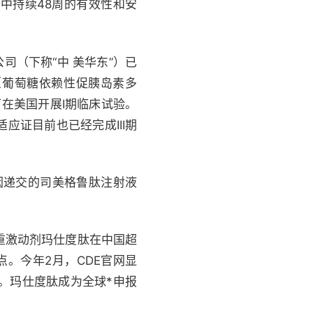
试者中持续48周的有效性和安
司（下称“中 美华东”）已
P（葡萄糖依赖性促胰岛素多
可在美国开展I期临床试验。
应证目前也已经完成III期
因递交的司美格鲁肽注射液
R双重激动剂玛仕度肽在中国超
点。今年2月，CDE官网显
。玛仕度肽成为全球*申报