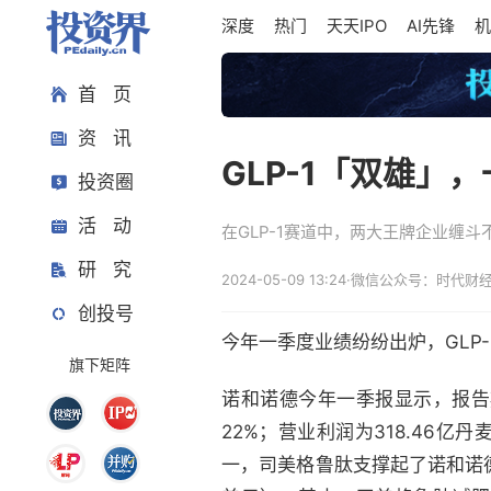
深度
热门
天天IPO
AI先锋
机
首 页
资 讯
GLP-1「双雄」
投资圈
活 动
在GLP-1赛道中，两大王牌企业缠
研 究
2024-05-09 13:24
·
微信公众号：时代财经
创投号
今年一季度业绩纷纷出炉，GLP
旗下矩阵
诺和诺德今年一季报显示，报告期
22%；营业利润为318.46亿
一，司美格鲁肽支撑起了诺和诺德