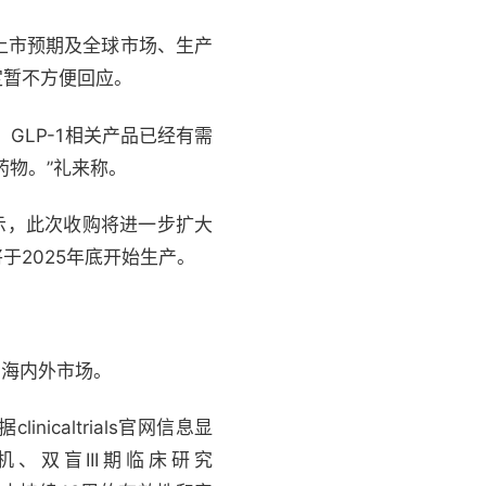
上市预期及全球市场、生产
定暂不方便回应。
。GLP-1相关产品已经有需
药物。”礼来称。
中表示，此次收购将进一步扩大
2025年底开始生产。
局海内外市场。
nicaltrials官网信息显
机、双盲III期临床研究