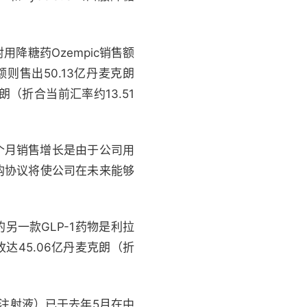
降糖药Ozempic销售额
额则售出50.13亿丹麦克朗
朗（折合当前汇率约13.51
过去三个月销售增长是由于公司用
收购协议将使公司在未来能够
一款GLP-1药物是利拉
45.06亿丹麦克朗（折
g注射液）已于去年5月在中