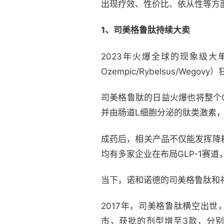
出现疗效、性价比、依从性等方
1、司美格鲁肽持续大卖
2023年火爆全球的现象级
Ozempic/Rybelsus/We
司美格鲁肽的日益火爆也将整个G
并由肠道L细胞分泌的肽类激素
成药后，相关产品不仅能发挥降
均有多家企业在布局GLP-1赛道，
当下，诺和诺德的司美格鲁肽和礼
2017年，司美格鲁肽横空出世
市，获批的剂型增至3款，分别是O