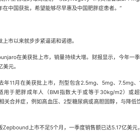
年在中国获批，希望能够尽早惠及中国肥胖症患者。”
肽上市以来就步步紧逼诺和诺德。
ounjaro在美获批上市，销量持续大增。财报显示，今年一季度
7亿美元。
年11月在美获批上市，剂型包含2.5mg、5mg、7.5mg、10
，适用于肥胖成年人（BMI指数大于或等于30kg/m2）或
体重相关合并症，例如高血压、2型糖尿病或高胆固醇，与降
epbound上市不足5个月，一季度销售额已达5.17亿美