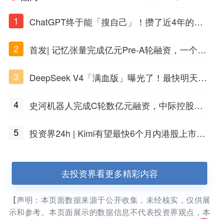
1
ChatGPT终于能「搜自己」！攒了近4年的对
话，一键翻出
2
首发| 记忆张量完成亿元Pre-A轮融资，一个上
海团队火了
3
DeepSeek V4「满血版」曝光了！最快明天发
布
4
史河机器人完成C轮数亿元融资，中际控股领
投
5
投资界24h | Kimi有望最快6个月内港股上市；
任泽平回应解散VIP群；中际旭创又要IPO了
去投资界看更多精彩内容
【声明：本页面数据来源于公开收集，未经核实，仅供展
示和参考。本页面展示的数据信息不代表投资界观点，本