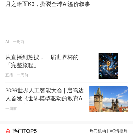
月之暗面K3，撕裂全球AI溢价叙事
AI
一周前
从直播到热搜，一届世界杯的
「完整旅程」
直播
一周前
2026世界人工智能大会 | 启鸣达
人首发《世界模型驱动的教育A
GI白皮书》
一周前
热门TOP5
热门机构
|
VC情报局