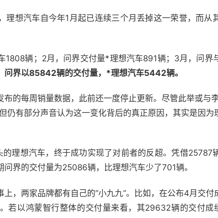
，理想汽车自今年1月起已连续三个月丢掉这一荣誉，而从
车1808辆；2月，问界交付量*理想汽车891辆；3月，问
，问界以85842辆的交付量，*理想汽车5442辆。
发布的每周销量数据，此前还一度停止更新。尽管此举或与李
，但仍有部分声音认为这一变化背后的真正原因，其实是因为
头的理想汽车，终于成功实现了对前者的反超。凭借25787
问界的交付量为25086辆，比理想汽车少了701辆。
事上，两家品牌都有自己的“小九九”。比如，在公布4月交付
。若以鸿蒙智行整体的交付量来看，其29632辆的交付成