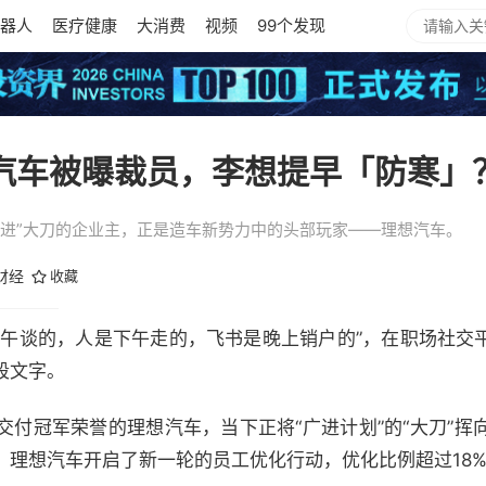
器人
医疗健康
大消费
视频
99个发现
想汽车被曝裁员，李想提早「防寒」
广进”大刀的企业主，正是造车新势力中的头部玩家——理想汽车。
财经
收藏
是上午谈的，人是下午走的，飞书是晚上销户的”，在职场社交
段文字。
付冠军荣誉的理想汽车，当下正将“广进计划”的“大刀”挥
，理想汽车开启了新一轮的员工优化行动，优化比例超过18