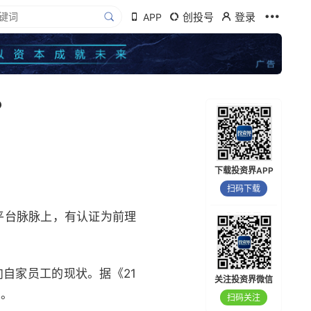
创投号
登录
APP
？
下载投资界APP
扫码下载
平台脉脉上，有认证为前理
向自家员工的现状。据《21
关注投资界微信
%。
扫码关注