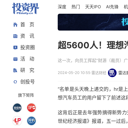
深度
热门
天天IPO
AI先锋
机
首 页
资 讯
超5600人！理
投资圈
活 动
这一次，向员工挥起“财源（裁员）
研 究
2024-05-20 10:55
·
雷达财经
雷达
创投号
“名单是头天晚上递交的，hr
旗下矩阵
想汽车员工的用户留下了前述这
这背后正是去年强势摘得新势力交
世纪经济报道》报道，五一过后