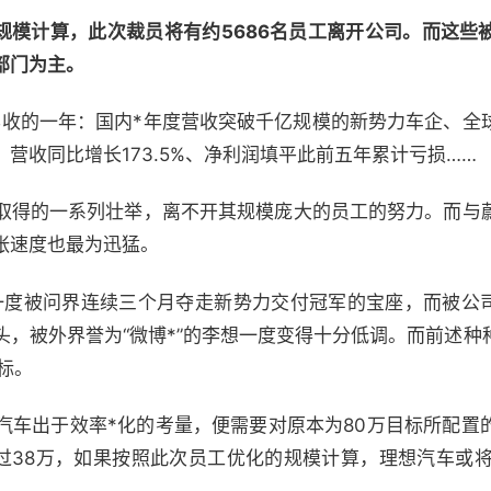
工规模计算，此次裁员将有约5686名员工离开公司。而这
部门为主。
是丰收的一年：国内*年度营收突破千亿规模的新势力车企、全
营收同比增长173.5%、净利润填平此前五年累计亏损……
取得的一系列壮举，离不开其规模庞大的员工的努力。而与
张速度也最为迅猛。
车一度被问界连续三个月夺走新势力交付冠军的宝座，而被公司
头，被外界誉为“微博*”的李想一度变得十分低调。而前述种
标。
汽车出于效率*化的考量，便需要对原本为80万目标所配置
超过38万，如果按照此次员工优化的规模计算，理想汽车或