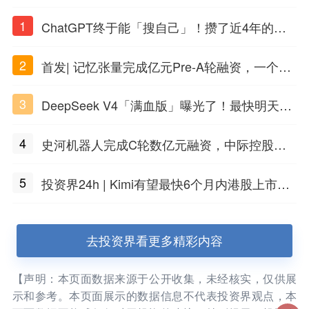
1
ChatGPT终于能「搜自己」！攒了近4年的对
话，一键翻出
2
首发| 记忆张量完成亿元Pre-A轮融资，一个上
海团队火了
3
DeepSeek V4「满血版」曝光了！最快明天发
布
4
史河机器人完成C轮数亿元融资，中际控股领
投
5
投资界24h | Kimi有望最快6个月内港股上市；
任泽平回应解散VIP群；中际旭创又要IPO了
去投资界看更多精彩内容
【声明：本页面数据来源于公开收集，未经核实，仅供展
示和参考。本页面展示的数据信息不代表投资界观点，本