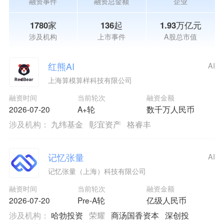
融资事件
融资总金额
企业
1780家
136起
1.93万亿元
涉及机构
上市事件
A股总市值
红熊AI
AI
上海算模算样科技有限公司
融资时间
当前轮次
融资金额
2026-07-20
A+轮
数千万人民币
涉及机构：
九纬基金
彰宜资产
格睿丰
记忆张量
AI
记忆张量（上海）科技有限公司
融资时间
当前轮次
融资金额
2026-07-20
Pre-A轮
亿级人民币
涉及机构：
哈勃投资
荣耀
商汤国香资本
深创投