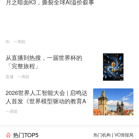
月之暗面K3，撕裂全球AI溢价叙事
AI
一周前
从直播到热搜，一届世界杯的
「完整旅程」
直播
一周前
2026世界人工智能大会 | 启鸣达
人首发《世界模型驱动的教育A
GI白皮书》
一周前
热门TOP5
热门机构
|
VC情报局