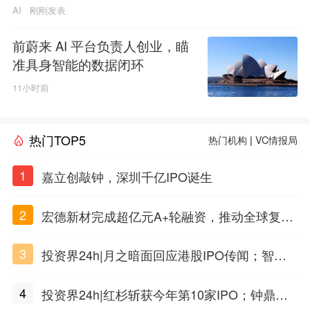
AI
刚刚发表
前蔚来 AI 平台负责人创业，瞄
准具身智能的数据闭环
11小时前
热门TOP5
热门机构
|
VC情报局
1
嘉立创敲钟，深圳千亿IPO诞生
2
宏德新材完成超亿元A+轮融资，推动全球复合
材料工程化应用
3
投资界24h|月之暗面回应港股IPO传闻；智元
公布合伙人团队阵容；潮汕女首富又要敲钟了
4
投资界24h|红杉斩获今年第10家IPO；钟鼎投