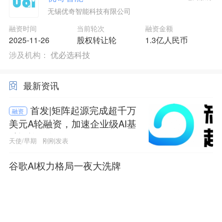
无锡优奇智能科技有限公司
融资时间
当前轮次
融资金额
2025-11-26
股权转让轮
1.3亿人民币
涉及机构：
优必选科技
最新资讯
首发|矩阵起源完成超千万
融资
美元A轮融资，加速企业级AI基
础设施研发
天使/早期
刚刚发表
谷歌AI权力格局一夜大洗牌