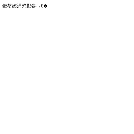
鏈嶅姟涓嶅彲鐢ㄣ€�