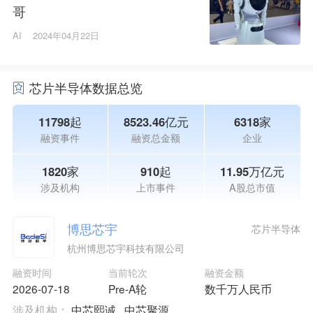
哥
AI
2024年04月22日
芯片半导体数据总览
11798起
8523.46亿元
6318家
融资事件
融资总金额
企业
1820家
910起
11.95万亿元
涉及机构
上市事件
A股总市值
博思芯宇
芯片半导体
杭州博思芯宇科技有限公司
融资时间
当前轮次
融资金额
2026-07-18
Pre-A轮
数千万人民币
涉及机构：
中芯熙诚
中芯聚源