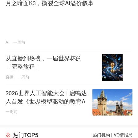
月之暗面K3，撕裂全球AI溢价叙事
AI
一周前
从直播到热搜，一届世界杯的
「完整旅程」
直播
一周前
2026世界人工智能大会 | 启鸣达
人首发《世界模型驱动的教育A
GI白皮书》
一周前
热门TOP5
热门机构
|
VC情报局