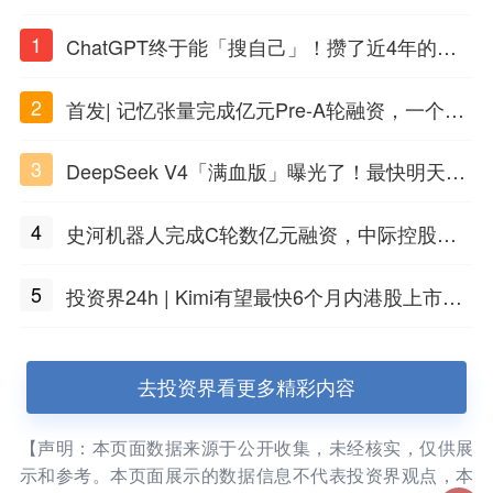
1
ChatGPT终于能「搜自己」！攒了近4年的对
话，一键翻出
2
首发| 记忆张量完成亿元Pre-A轮融资，一个上
海团队火了
3
DeepSeek V4「满血版」曝光了！最快明天发
布
4
史河机器人完成C轮数亿元融资，中际控股领
投
5
投资界24h | Kimi有望最快6个月内港股上市；
任泽平回应解散VIP群；中际旭创又要IPO了
去投资界看更多精彩内容
【声明：本页面数据来源于公开收集，未经核实，仅供展
示和参考。本页面展示的数据信息不代表投资界观点，本