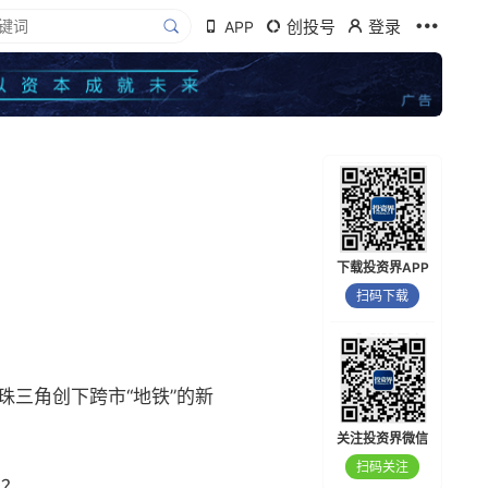
创投号
登录
APP
下载投资界APP
扫码下载
珠三角创下跨市“地铁”的新
关注投资界微信
扫码关注
吗？