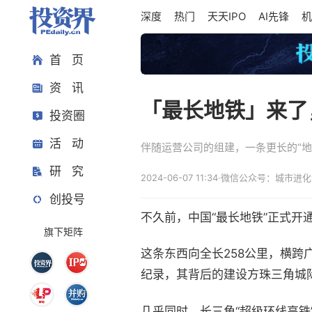
深度
热门
天天IPO
AI先锋
机
首 页
资 讯
「最长地铁」来了
投资圈
活 动
伴随运营公司的组建，一条更长的“
研 究
2024-06-07 11:34
·
微信公众号：城市进化
创投号
不久前，中国“最长地铁”正式开
旗下矩阵
这条东西向全长258公里，横跨
纪录，其背后的建设方珠三角城
几乎同时，长三角“超级环线高铁