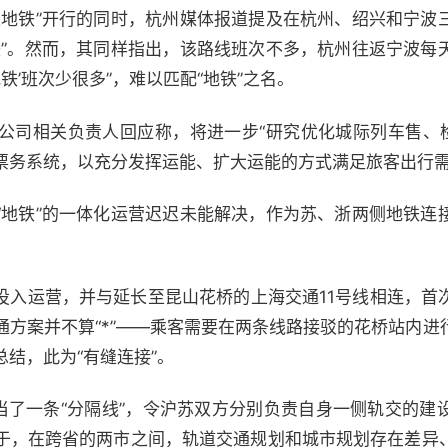
长地铁”开行的同时，杭州媒体报道提及在杭州、绍兴和宁波
铁”。然而，其同样指出，该路线班次不多，杭州往返宁波每
铁’班次少很多”，难以匹配“地铁”之名。
公司相关负责人回应称，将进一步“研究优化城际列车售、检
票务系统，以充分发挥运能、扩大运能的方式满足旅客出行需
“地铁”的一体化运营迟迟未能解决，作为苏、浙两侧地铁连
式投入运营，并与延长至昆山花桥的上海交通11号线相连，首
通方案并不算“*”——乘客需要在两条线路接驳的花桥站内进
结，此为“有缝连接”。
充当了一条“分隔线”，令沪苏双方分别负责自身一侧轨交的建
于，在跨省的两市之间，轨道交通规划和城市规划存在差异