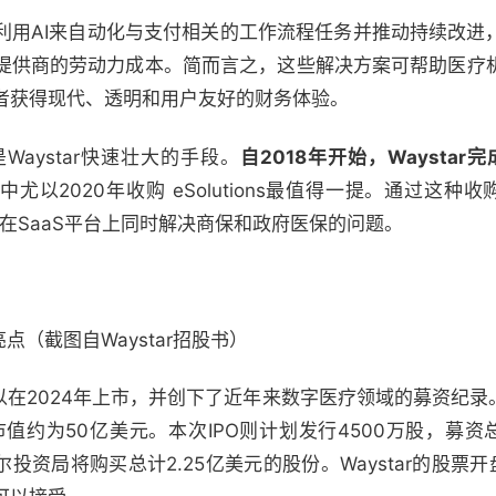
利用AI来自动化与支付相关的工作流程任务并推动持续改进
提供商的劳动力成本。简而言之，这些解决方案可帮助医疗
者获得现代、透明和用户友好的财务体验。
aystar快速壮大的手段。
自2018年开始，Waysta
尤以2020年收购 eSolutions最值得一提。通过这种收购
能够在SaaS平台上同时解决商保和政府医保的问题。
亮点（截图自Waystar招股书）
得以在2024年上市，并创下了近年来数字医疗领域的募资纪录。
值约为50亿美元。本次IPO则计划发行4500万股，募资总
和卡塔尔投资局将购买总计2.25亿美元的股份。Waystar的股票