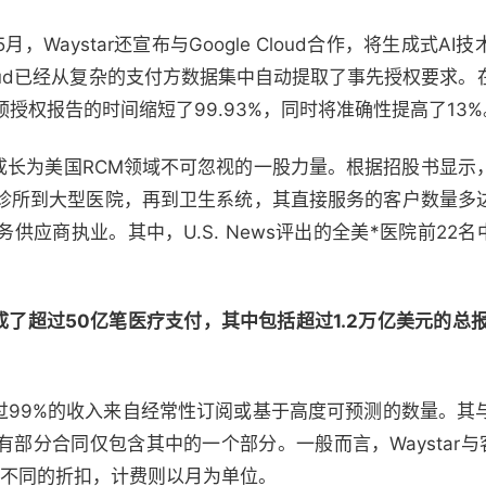
Waystar还宣布与Google Cloud合作，将生成式A
le Cloud已经从复杂的支付方数据集中自动提取了事先授权要
授权报告的时间缩短了99.93%，同时将准确性提高了13%
已经成长为美国RCM领域不可忽视的一股力量。根据招股书显
所到大型医院，再到卫生系统，其直接服务的客户数量多达3
应商执业。其中，U.S. News评出的全美*医院前22名中，
共促成了超过50亿笔医疗支付，其中包括超过1.2万亿美元的
有超过99%的收入来自经常性订阅或基于高度可预测的数量。
部分合同仅包含其中的一个部分。一般而言，Waystar与
定不同的折扣，计费则以月为单位。