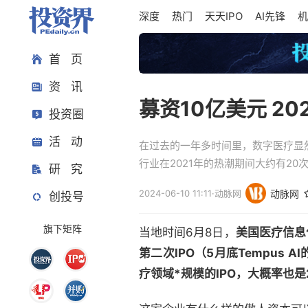
深度
热门
天天IPO
AI先锋
机
首 页
资 讯
募资10亿美元 2
投资圈
活 动
在过去的一年多时间里，数字医疗显然
行业在2021年的热潮期间大约有20次
研 究
2024-06-10 11:11
·
动脉网
动脉网
创投号
旗下矩阵
当地时间6月8日，
美国医疗信息
第二次IPO（5月底Tempus
疗领域*规模的IPO，大概率也是