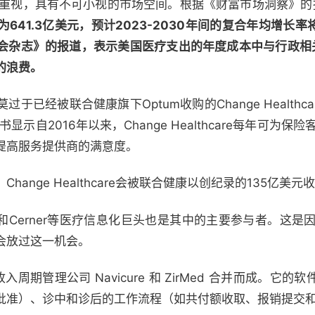
到重视，具有不可小视的市场空间。根据《财富市场洞察》的
1.3亿美元，预计2023-2030年间的复合年均增长率将达到
会杂志》的报道，表示美国医疗支出的年度成本中与行政相关
的浪费。
已经被联合健康旗下Optum收购的Change Healthca
显示自2016年以来，Change Healthcare每年可为
提高服务提供商的满意度。
Change Healthcare会被联合健康以创纪录的135亿美元
e，Epic和Cerner等医疗信息化巨头也是其中的主要参与者。这
会放过这一机会。
，由收入周期管理公司 Navicure 和 ZirMed 合并而成。
批准）、诊中和诊后的工作流程（如共付额收取、报销提交