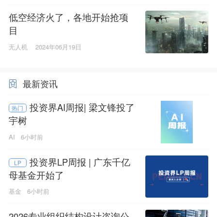
低空经济火了，各地开始抢项
目
无人机
2024年06月19日
最新资讯
投资界AI周报| 梁文锋投了
热门
宇树
AI
6小时前
投资界LP周报 | 广东千亿
LP
母基金开始了
基金
6小时前
2026专业组织结构设计咨询公