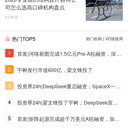
司怎么选高口碑机构盘点
5小时前
热门TOP5
热门机构
|
VC情报局
1
首发|河络新图完成1.5亿元Pre-A轮融资，深耕i
PSC原创细胞技术
2
宇树发行市值600亿，梁文锋投了
3
投资界24h|DeepSeek重启融资；SpaceX一夜
市值蒸发1.5万亿；上海国投，一举投7家GP
4
投资界24h|梁文锋投了宇树；DeepSeek宣布
大幅涨价；贝恩资本买下贡茶
5
首发|矩阵起源完成超千万美元A轮融资，加速
企业级AI基础设施研发