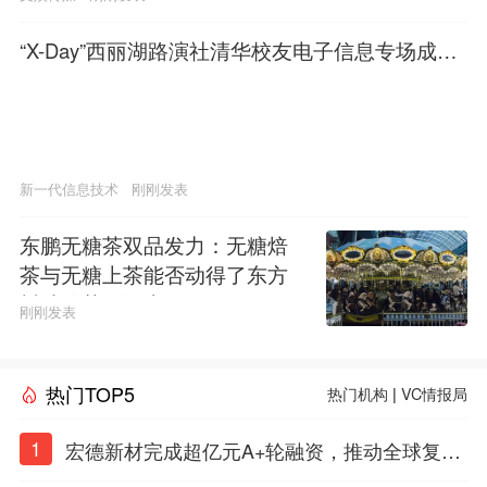
“X-Day”西丽湖路演社清华校友电子信息专场成功
举办
新一代信息技术
刚刚发表
东鹏无糖茶双品发力：无糖焙
茶与无糖上茶能否动得了东方
树叶的茶饮江山
刚刚发表
热门TOP5
热门机构
|
VC情报局
1
宏德新材完成超亿元A+轮融资，推动全球复合
材料工程化应用