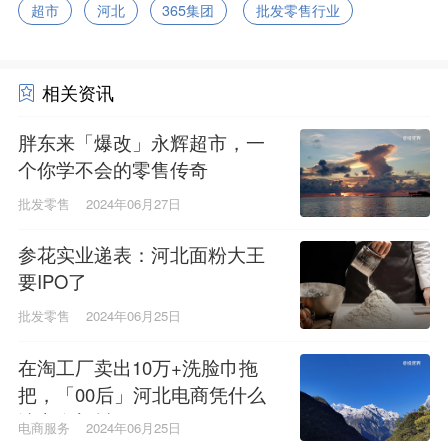
超市
河北
365集团
批发零售行业
相关资讯
胖东来「爆改」永辉超市，一
个你学不会的零售传奇
批发零售
2024年06月27日
参花实业递表：河北面粉大王
要IPO了
批发零售
2024年06月25日
在淘工厂卖出10万+洗脸巾拖
把，「00后」河北电商凭什么
让义乌颤抖？
电商服务
2024年06月25日