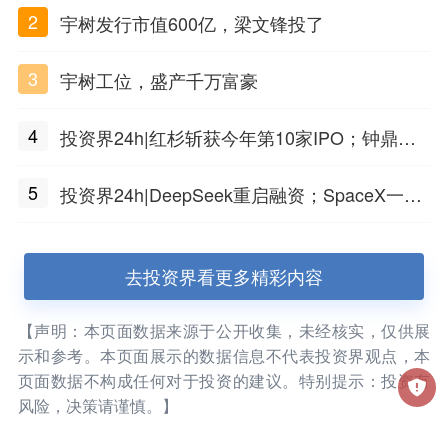
2
宇树发行市值600亿，梁文锋投了
3
宇树工位，盛产千万富豪
4
投资界24h|红杉斩获今年第10家IPO；钟鼎投
出一个千亿IPO；SpaceX腰斩，马斯克财富缩
5
投资界24h|DeepSeek重启融资；SpaceX一夜
水
市值蒸发1.5万亿；上海国投，一举投7家GP
去投资界看更多精彩内容
【声明：本页面数据来源于公开收集，未经核实，仅供展
示和参考。本页面展示的数据信息不代表投资界观点，本
页面数据不构成任何对于投资的建议。特别提示：投资有
风险，决策请谨慎。】